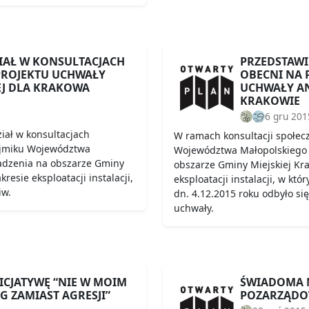
IAŁ W KONSULTACJACH
PRZEDSTAWI
PROJEKTU UCHWAŁY
OBECNI NA
J DLA KRAKOWA
UCHWAŁY A
KRAKOWIE
6 gru 201
iał w konsultacjach
W ramach konsultacji społec
ejmiku Województwa
Województwa Małopolskiego
adzenia na obszarze Gminy
obszarze Gminy Miejskiej Kr
resie eksploatacji instalacji,
eksploatacji instalacji, w kt
iw.
dn. 4.12.2015 roku odbyło si
uchwały.
ICJATYWĘ “NIE W MOIM
ŚWIADOMA 
G ZAMIAST AGRESJI”
POZARZĄDO