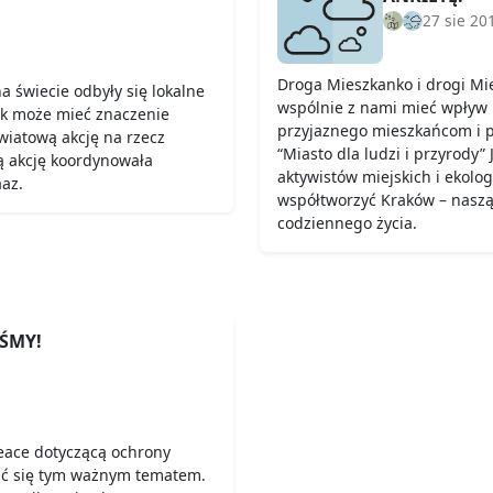
27 sie 20
Droga Mieszkanko i drogi Mi
 świecie odbyły się lokalne
wspólnie z nami mieć wpływ n
ęk może mieć znaczenie
przyjaznego mieszkańcom i pr
wiatową akcję na rzecz
“Miasto dla ludzi i przyrody
ą akcję koordynowała
aktywistów miejskich i ekolog
az.
współtworzyć Kraków – naszą
codziennego życia.
ŚMY!
ace dotyczącą ochrony
jąć się tym ważnym tematem.