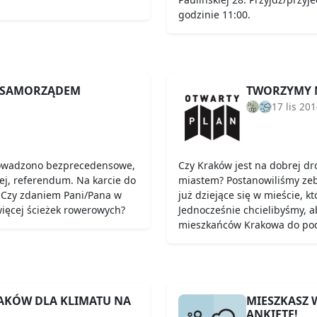
godzinie 11:00.
 SAMORZĄDEM
TWORZYMY 
17 lis 20
owadzono bezprecedensowe,
Czy Kraków jest na dobrej dr
j, referendum. Na karcie do
miastem? Postanowiliśmy zeb
: Czy zdaniem Pani/Pana w
już dziejące się w mieście, kt
ięcej ścieżek rowerowych?
Jednocześnie chcielibyśmy, ab
mieszkańców Krakowa do pod
AKÓW DLA KLIMATU NA
MIESZKASZ 
ANKIETĘ!