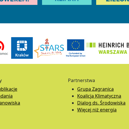
y
Partnerstwa
blikacje
Grupa Zagranica
adania
Koalicja Klimatyczna
tanowiska
Dialog ds. Środowiska
Więcej niż energia