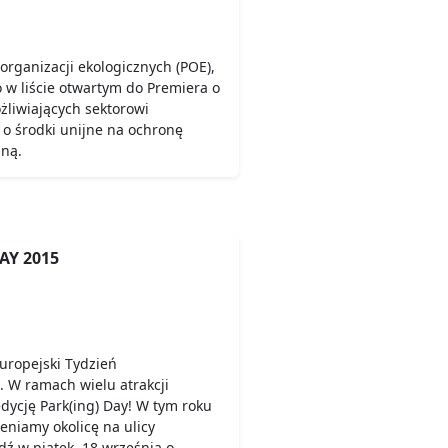
organizacji ekologicznych (POE),
 w liście otwartym do Premiera o
liwiających sektorowi
o środki unijne na ochronę
zną.
AY 2015
uropejski Tydzień
 W ramach wielu atrakcji
dycję Park(ing) Day! W tym roku
eniamy okolicę na ulicy
edź w piątek, 18 września o