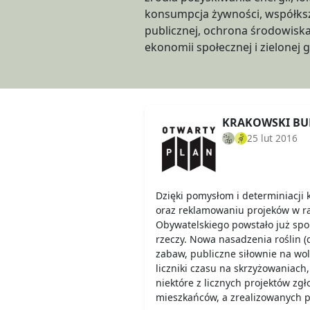
konsumpcja żywności, współksz
możliwy. Tutaj piszemy o sz
publicznej, ochrona środowiska, rozwój przeds
ekonomii społecznej i zielonej
KRAKOWSKI BUD
25 lut 2016
Dzięki pomysłom i determiniacji
oraz reklamowaniu projeków w 
Obywatelskiego powstało już spo
rzeczy. Nowa nasadzenia roślin (
zabaw, publiczne siłownie na wo
liczniki czasu na skrzyżowaniach
niektóre z licznych projektów zg
mieszkańców, a zrealizowanych pr