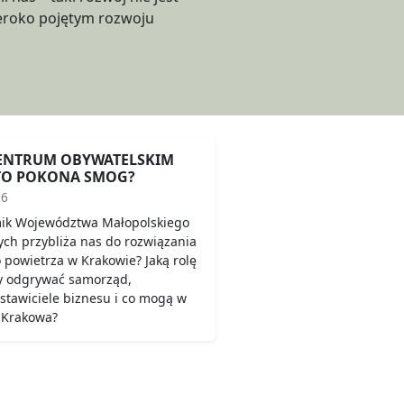
CENTRUM OBYWATELSKIM
TO POKONA SMOG?
16
mik Województwa Małopolskiego
ych przybliża nas do rozwiązania
powietrza w Krakowie? Jaką rolę
y odgrywać samorząd,
stawiciele biznesu i co mogą w
y Krakowa?