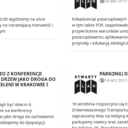
28 paź 2015
2:00 wyjdziemy na ulice
Kilkadziesiąt pozarządowych 
 na narastającą nienawiść i
w tym także FOP, zaapelowało
nym.
przywrócenie warunków umoż
pozarządowemu aplikowanie 
przyrody i edukację ekologic
O Z KONFERENCJI
PARK(ING) D
 DRZEW JAKO DROGA DO
14 wrz 2015
ELENI W KRAKOWIE I
16 września rozpoczyna się E
ogli być obecni 6
Zrównoważonego Transportu.
ie na konferencji
zapraszamy Was na kolejną e
ew jako droga do zachowania
parkujemy rowery oraz zaziel
 oddajemy do dyspozycji
Paulińskiej 28. Przyjdź/przyj