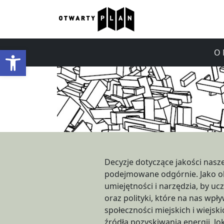
Otwórz pasek narzędzi
O 
Decyzje dotyczące jakości nasz
rozwijać ideę inteligentneg
podejmowane odgórnie. Jako o
przyjaznego dla ludzi i prz
umiejętności i narzędzia, by uc
ekonomiczne, publiczne oraz
oraz polityki, które na nas wpływaj
równowagę i działają dla poprawy
społeczności miejskich i wiejski
aktywności i zaangażowania ś
źródła pozyskiwania energii, lokalna prod
obowiązków obywateli – czyli nas – taki rozwój 