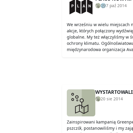
7 paź 2014
We wrześniu w wielu miejscach na
akcje, których połączony wydźwi
globalne. My też włączyliśmy w ś
ochrony klimatu. Ogólnoświatow
międzynarodowa organizacja Ava
WYSTARTOWALI
20 sie 2014
Zainspirowani kampanią Greenpe
pszczół, postanowiliśmy i my za