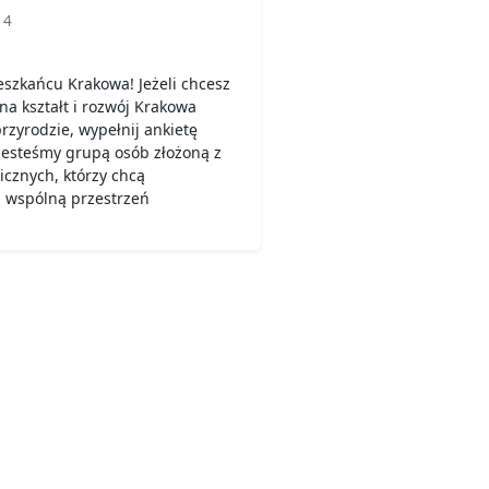
14
eszkańcu Krakowa! Jeżeli chcesz
a kształt i rozwój Krakowa
zyrodzie, wypełnij ankietę
” Jesteśmy grupą osób złożoną z
icznych, którzy chcą
 wspólną przestrzeń