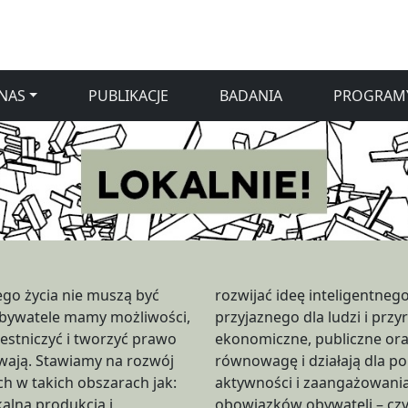
NAS
PUBLIKACJE
BADANIA
PROGRAM
ego życia nie muszą być
o miasta jako miasta
bywatele mamy możliwości,
yrody, w którym interesy
zestniczyć i tworzyć prawo
 indywidualne znajdują
ą. Stawiamy na rozwój
 jakości życia. Bez
ch w takich obszarach jak:
wiadomych swoich praw i
ukcja i
nie jest