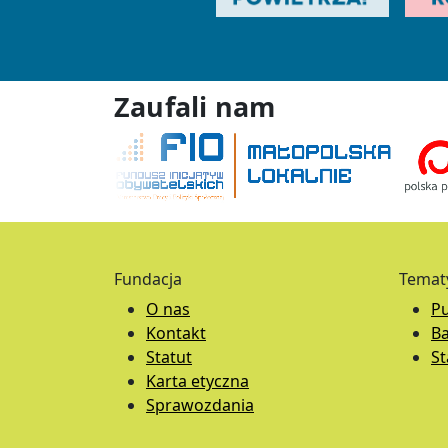
Zaufali nam
Fundacja
Temat
O nas
Pu
Kontakt
B
Statut
S
Karta etyczna
Sprawozdania