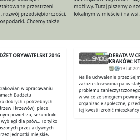
tałtowane przestrzeni
eroko pojętym rozwoju
iębiorczości,
lokalnym w mieście i na wsi.
 gospodarki. Chcemy także
ŻET OBYWATELSKI 2016
DEBATA W 
KRAKÓW: K
19 lut 20
Na ile uchwalenie przez Sej
zakazu stosowania paliw stał
 krakowian w opracowaniu
problemu zanieczyszczonego 
ramach Budżetu
w walce ze smogiem powinn
ro dobrych i potrzebnych
organizacje społeczne, przed
drzew i krzewów), place
tej kwestii zrobić mieszkańc
lnym powietrzu, sekundniki-
, wybiegi dla psów… To tylko
łoszonych przez aktywnych
zez jednostki miejskie.