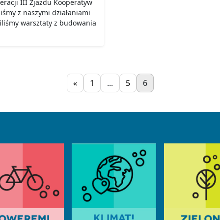
racji III Zjazdu Kooperatyw
liśmy z naszymi działaniami
liśmy warsztaty z budowania
«
1
...
5
6