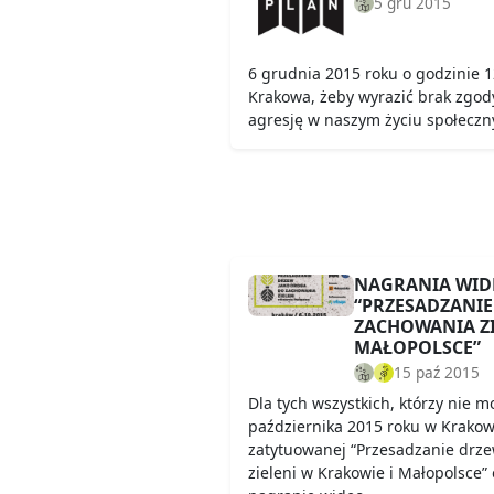
5 gru 2015
6 grudnia 2015 roku o godzinie 1
Krakowa, żeby wyrazić brak zgody
agresję w naszym życiu społecz
NAGRANIA WIDE
“PRZESADZANIE
ZACHOWANIA ZI
MAŁOPOLSCE”
15 paź 2015
Dla tych wszystkich, którzy nie m
października 2015 roku w Krakow
zatytuowanej “Przesadzanie drz
zieleni w Krakowie i Małopolsce”