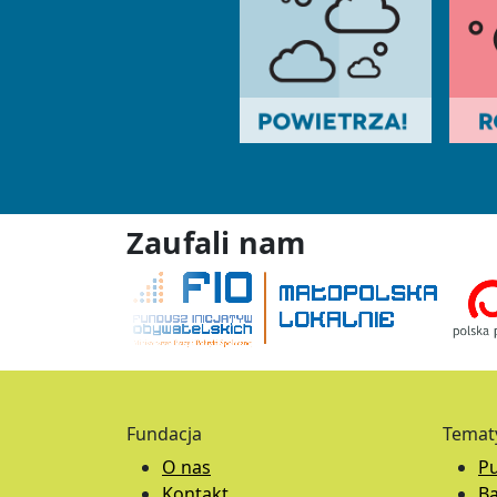
Zaufali nam
Fundacja
Temat
O nas
Pu
Kontakt
B