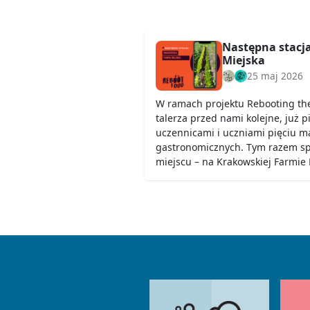
Następna stacj
Miejska
25 maj 2026
W ramach projektu Rebooting th
talerza przed nami kolejne, już p
uczennicami i uczniami pięciu ma
gastronomicznych. Tym razem s
miejscu – na Krakowskiej Farmie M