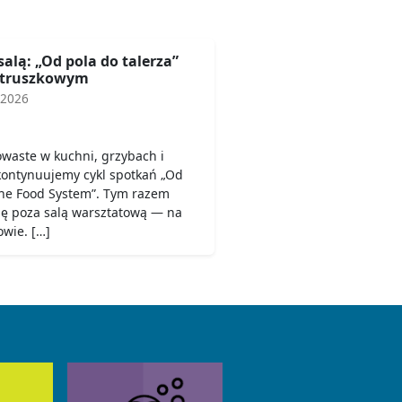
salą: „Od pola do talerza”
etruszkowym
 2026
owaste w kuchni, grzybach i
 kontynuujemy cykl spotkań „Od
 the Food System”. Tym razem
się poza salą warsztatową — na
wie. […]