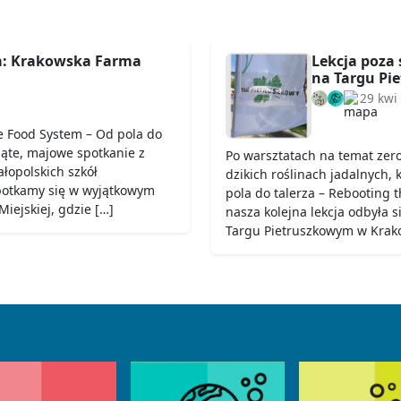
a: Krakowska Farma
Lekcja poza 
na Targu Pi
29 kwi
e Food System – Od pola do
iąte, majowe spotkanie z
Po warsztatach na temat zer
łopolskich szkół
dzikich roślinach jadalnych,
potkamy się w wyjątkowym
pola do talerza – Rebooting
iejskiej, gdzie […]
nasza kolejna lekcja odbyła 
Targu Pietruszkowym w Krako