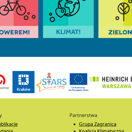
y
Partnerstwa
blikacje
Grupa Zagranica
adania
Koalicja Klimatyczna