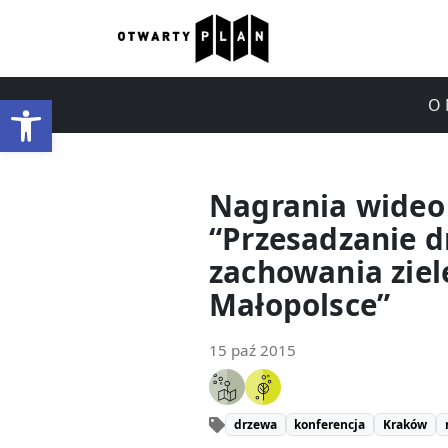
Otwórz pasek narzędzi
O 
Nagrania wideo 
“Przesadzanie d
zachowania ziel
Małopolsce”
15 paź 2015
drzewa
konferencja
Kraków