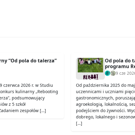
ny “Od pola do talerza”
Od pola do t
programu Re
9 cze 202
9 czerwca 2026 r. w Studiu
Od października 2025 do maj
konkurs kulinarny „Rebooting
uczennicami i uczniami pięci
lerza”, podsumowujący
gastronomicznych, poruszają
iów z 5 szkół
agroekologią, lokalnością, s
 Zadaniem zespołów […]
podejściem do żywności. Wych
dobrego, lokalnego i sezono
[…]