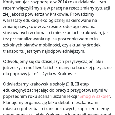
Kontynynując rozpoczęte w 2014 roku działania i tym
razem włączyliśmy się w pracę na rzecz zmiany sytuacji
złej jakości powietrza w Krakowie. Prowadzimy
warsztaty edukacji ekologicznej nakierowane na
zmianę nawyków w zakresie źródeł ogrzewania
stosowanych w domach i mieszkaniach krakowian, jak
też przeanalizowania np. za pośrednictwem m.in.
szkolnych planów mobilności, czy aktualny środek
transportu jest tym najodpowiedniejszym.
Odwołujemy się do dzisiejszych przyzwyczajeń, ale i
jutrzeszych możliwości ich zmiany na bardziej przyjazne
dla poprawy jakości życia w Krakowie.
Odwiedzamy krakowskie szkoły (I, II, III etap
edukacyjny) zachęcając do pracy z przygotowanymi w
poprzednim roku scanariuszami lekcji
“Smog w szkole”
.
Planujemy organizację kilku debat mieszkańcami
miasta o potrzebach transportowych, zaprezentujemy
nasze pomysły i wizję Krakowa w kampanii zewnętrznej