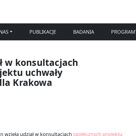
NAS
PUBLIKACJE
BADANIA
PROGRAM
ł w konsultacjach
jektu uchwały
dla Krakowa
n wzięła udział w konsultacjach
społecznych projektu