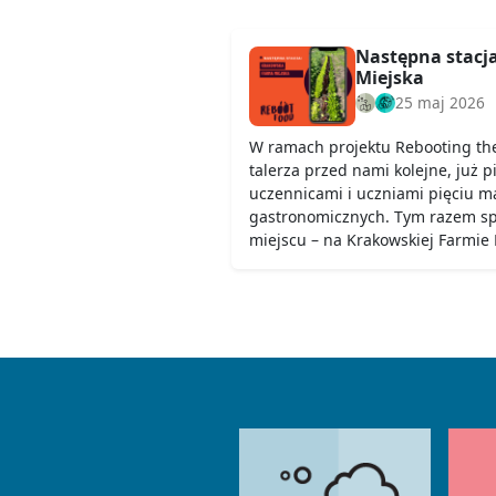
Następna stacj
Miejska
25 maj 2026
W ramach projektu Rebooting th
talerza przed nami kolejne, już p
uczennicami i uczniami pięciu ma
gastronomicznych. Tym razem s
miejscu – na Krakowskiej Farmie M