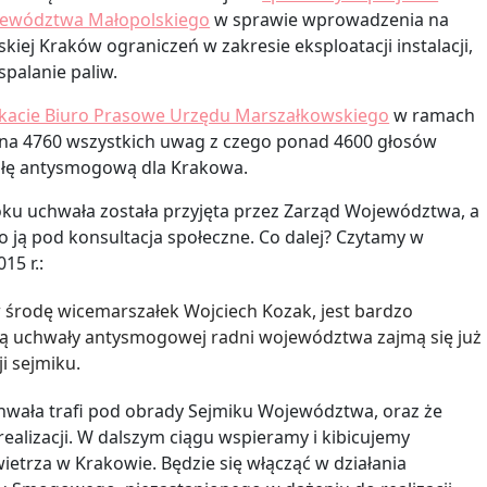
jewództwa Małopolskiego
w sprawie wprowadzenia na
kiej Kraków ograniczeń w zakresie eksploatacji instalacji,
spalanie paliw.
acie Biuro Prasowe Urzędu Marszałkowskiego
w ramach
o na 4760 wszystkich uwag z czego ponad 4600 głosów
ałę antysmogową dla Krakowa.
oku uchwała została przyjęta przez Zarząd Województwa, a
 ją pod konsultacja społeczne. Co dalej? Czytamy w
15 r.:
w środę wicemarszałek Wojciech Kozak, jest bardzo
ą uchwały antysmogowej radni województwa zajmą się już
i sejmiku.
hwała trafi pod obrady Sejmiku Województwa, oraz że
realizacji. W dalszym ciągu wspieramy i kibicujemy
ietrza w Krakowie. Będzie się włącząć w działania