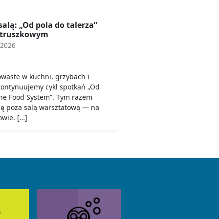
salą: „Od pola do talerza”
etruszkowym
 2026
owaste w kuchni, grzybach i
 kontynuujemy cykl spotkań „Od
 the Food System”. Tym razem
się poza salą warsztatową — na
wie. […]