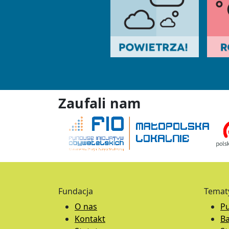
Zaufali nam
Fundacja
Temat
O nas
Pu
Kontakt
B