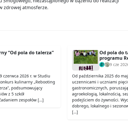
 Smogowego, niezastąpionego w dążeniu do realizacji
a w zdrowej atmosferze.
ny “Od pola do talerza”
Od pola do t
programu Re
9 cze 202
9 czerwca 2026 r. w Studiu
Od października 2025 do maj
konkurs kulinarny „Rebooting
uczennicami i uczniami pięci
lerza”, podsumowujący
gastronomicznych, poruszają
iów z 5 szkół
agroekologią, lokalnością, s
 Zadaniem zespołów […]
podejściem do żywności. Wych
dobrego, lokalnego i sezono
[…]