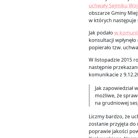
uchwały Sejmiku Wo
obszarze Gminy Miejs
w których następuje 
Jak podało
w komunik
konsultacji wpłynęł
popierało tzw. uchw
W listopadzie 2015 r
następnie przekazano
komunikacie z 9.12.20
Jak zapowiedział 
możliwe, że spraw
na grudniowej sesj
Liczmy bardzo, że uc
zostanie przyjęta do 
poprawie jakości pow