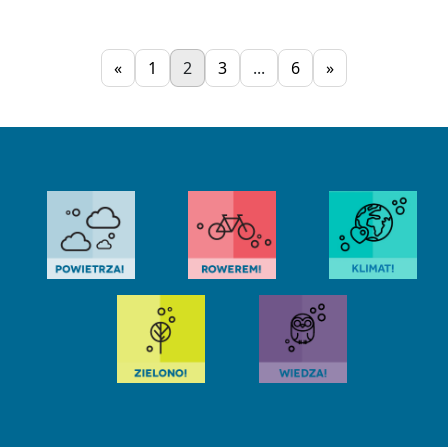
«
1
2
3
...
6
»