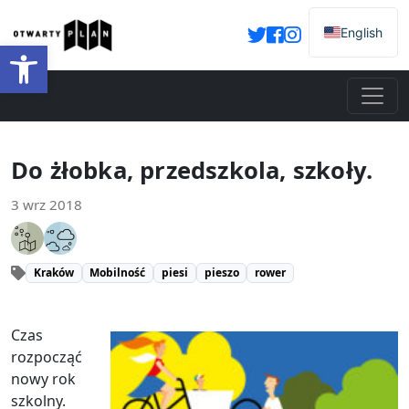
English
Otwórz pasek narzędzi
Do żłobka, przedszkola, szkoły.
3 wrz 2018
Kraków
Mobilność
piesi
pieszo
rower
Czas
rozpocząć
nowy rok
szkolny.