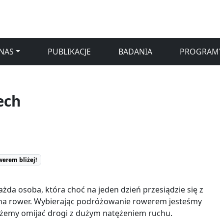
NAS
PUBLIKACJE
BADANIA
PROGRAM
ech
erem bliżej!
ażda osoba, która choć na jeden dzień przesiądzie się z
a rower. Wybierając podróżowanie rowerem jesteśmy
żemy omijać drogi z dużym natężeniem ruchu.