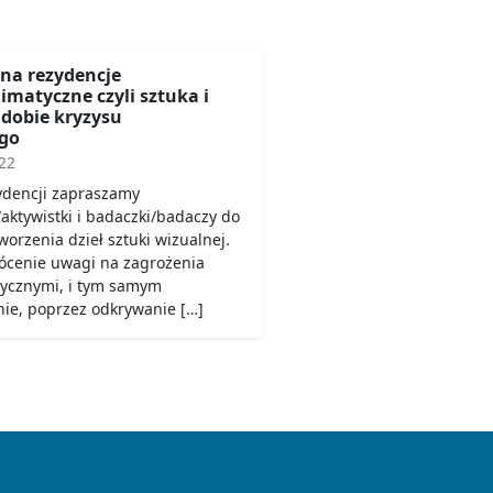
 na rezydencje
matyczne czyli sztuka i
dobie kryzysu
go
22
ydencji zapraszamy
/aktywistki i badaczki/badaczy do
orzenia dzieł sztuki wizualnej.
rócenie uwagi na zagrożenia
tycznymi, i tym samym
ie, poprzez odkrywanie […]