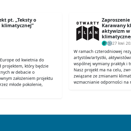
kt pt. „Teksty o
Zaproszenie
 klimatycznej”
Karawany kli
aktywizm w 
klimatyczne
27 kwi 20
W ramach czterodniowej rez
artystów/artystki, aktywistów
Europe od kwietnia do
wspólnej wymiany praktyk i tw
 projektem, który będzie
Nasz projekt ma na celu, zw
znych w debacie o
związane ze zmianami klima
łównym założeniem projektu
wzmacnianie odporności na n
przez młode pokolenie,