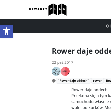
Otwórz pasek narzędzi
O 
Rower daje odd
22 paź 2017
"Rower daje oddech"
rower
Row
Rower daje oddech!
Przekona się o tym k
samochodu właśnie n
wolni od korków. Mo