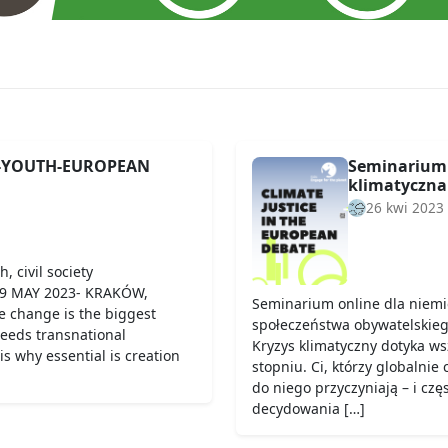
S-YOUTH-EUROPEAN
Seminarium 
klimatyczna 
26 kwi 2023
, civil society
19 MAY 2023- KRAKÓW,
Seminarium online dla niemie
e change is the biggest
społeczeństwa obywatelskieg
needs transnational
Kryzys klimatyczny dotyka ws
is why essential is creation
stopniu. Ci, którzy globalnie 
do niego przyczyniają – i czę
decydowania […]