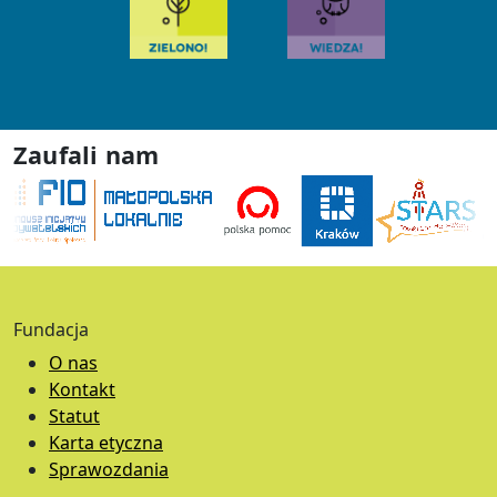
Zaufali nam
Fundacja
O nas
Kontakt
Statut
Karta etyczna
Sprawozdania