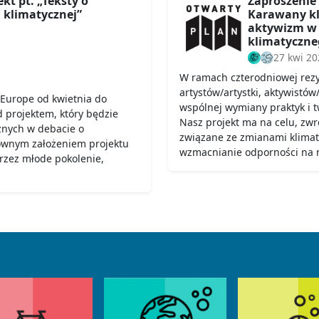
kt pt. „Teksty o
Zaproszenie
 klimatycznej”
Karawany kli
aktywizm w 
klimatyczne
27 kwi 20
W ramach czterodniowej rez
artystów/artystki, aktywistów
Europe od kwietnia do
wspólnej wymiany praktyk i tw
 projektem, który będzie
Nasz projekt ma na celu, zw
znych w debacie o
związane ze zmianami klima
łównym założeniem projektu
wzmacnianie odporności na n
przez młode pokolenie,