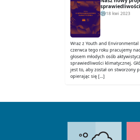
Nasz nowy proje
sprawiedliwości
18 kwi 2023
Wraz z Youth and Environmental 
czerwca tego roku pracujemy nad
głosem młodych osób aktywistyc
sprawiedliwości klimatycznej. G
jest to, aby został on stworzony 
opierając się […]