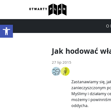
Otwórz pasek narzędzi
O 
Jak hodować wł
27 lip 2015
Zastanawiamy się, ja
zanieczyszczonym p
Myślimy i działamy ce
możemy i powinniśmy
oddycha.