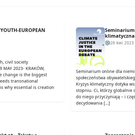
S-YOUTH-EUROPEAN
Seminarium 
klimatyczna 
26 kwi 2023
, civil society
19 MAY 2023- KRAKÓW,
Seminarium online dla niemie
e change is the biggest
społeczeństwa obywatelskieg
needs transnational
Kryzys klimatyczny dotyka ws
is why essential is creation
stopniu. Ci, którzy globalnie 
do niego przyczyniają – i czę
decydowania […]