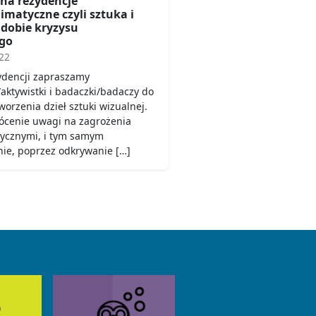
 na rezydencje
matyczne czyli sztuka i
dobie kryzysu
go
22
ydencji zapraszamy
/aktywistki i badaczki/badaczy do
orzenia dzieł sztuki wizualnej.
rócenie uwagi na zagrożenia
tycznymi, i tym samym
ie, poprzez odkrywanie […]