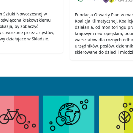
m Sztuki Nowoczesnej w
Fundacja Otwarty Plan w marc
 poświęcona krakowskiemu
Koalicja Klimatycznej. Koalic
okazja, by zobaczyć
działania, od monitoringu pr
ty stworzone przez artystów,
krajowym i europejskim, popr
ywy działające w Składzie.
warsztatów dla różnych odbio
urzędników, posłów, dziennik
skierowane do dzieci i młodzi