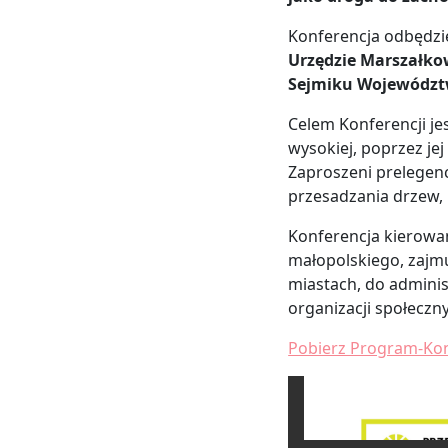
Konferencja odbędzi
Urzędzie Marszałko
Sejmiku Województw
Celem Konferencji je
wysokiej, poprzez je
Zaproszeni prelegen
przesadzania drzew, p
Konferencja kierowa
małopolskiego, zajmu
miastach, do adminis
organizacji społeczn
Pobierz Program-Kon