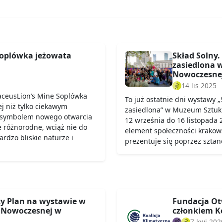
Soplówka jeżowata
Skład Solny. 
zasiedlona 
Nowoczesne
14 lis 2025
aceusLion’s Mine Soplówka
To już ostatnie dni wystawy „S
ej niż tylko ciekawym
zasiedlona” w Muzeum Sztuk
ę symbolem nowego otwarcia
12 września do 16 listopada 2
e różnorodne, wciąż nie do
element społeczności krakow
rdzo bliskie naturze i
prezentuje się poprzez szta
y Plan na wystawie w
Fundacja Ot
 Nowoczesnej w
członkiem Ko
7 kwi 202