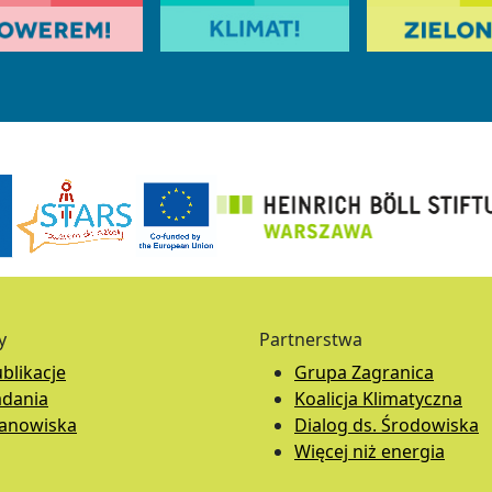
y
Partnerstwa
blikacje
Grupa Zagranica
adania
Koalicja Klimatyczna
tanowiska
Dialog ds. Środowiska
Więcej niż energia