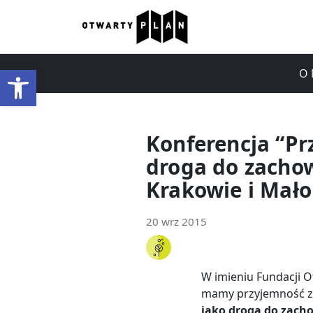
Otwórz pasek narzędzi
O 
Konferencja “Pr
droga do zachow
Krakowie i Mało
20 wrz 2015
W imieniu Fundacji 
mamy przyjemność za
jako droga do zacho