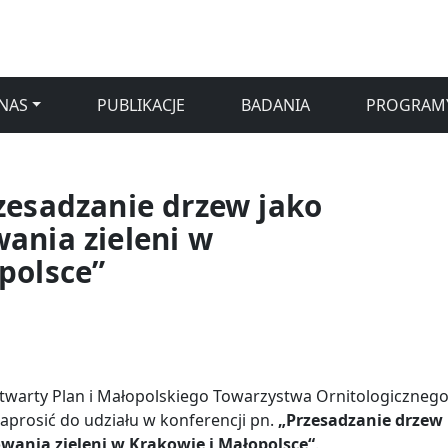
NAS
PUBLIKACJE
BADANIA
PROGRAM
zesadzanie drzew jako
ania zieleni w
polsce”
Otwarty Plan i Małopolskiego Towarzystwa Ornitologiczneg
prosić do udziału w konferencji pn.
„Przesadzanie drzew
wania zieleni w Krakowie i Małopolsce“
.