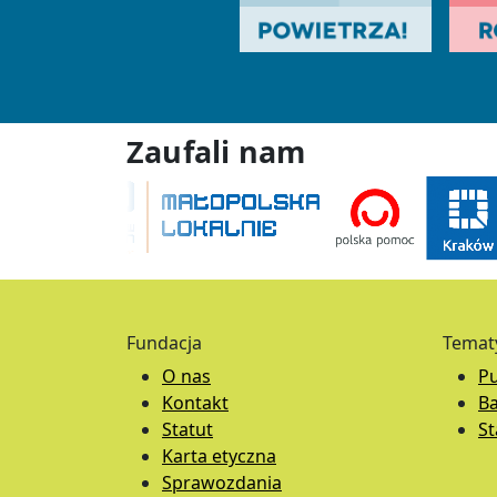
Zaufali nam
Fundacja
Temat
O nas
Pu
Kontakt
B
Statut
S
Karta etyczna
Sprawozdania