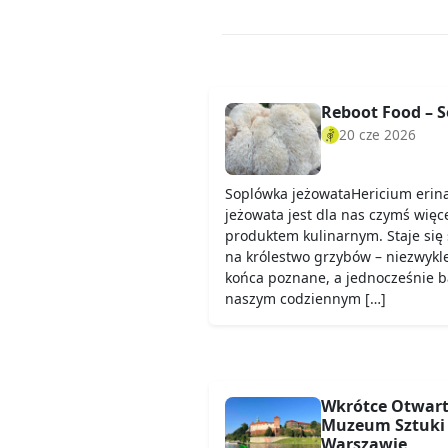
Reboot Food – 
20 cze 2026
Soplówka jeżowataHericium erin
jeżowata jest dla nas czymś więc
produktem kulinarnym. Staje si
na królestwo grzybów – niezwykl
końca poznane, a jednocześnie ba
naszym codziennym […]
Wkrótce Otwart
Muzeum Sztuki
Warszawie