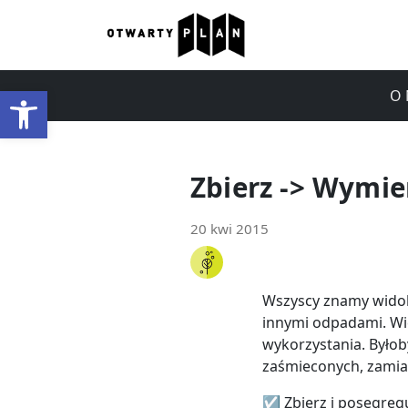
Otwórz pasek narzędzi
O 
Zbierz -> Wymie
20 kwi 2015
Wszyscy znamy widok
innymi odpadami. Wie
wykorzystania. Było
zaśmieconych, zamias
☑ Zbierz i posegreg