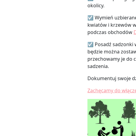
okolicy.
☑ Wymień uzbierane 
kwiatów i krzewów w 
podczas obchodów
☑ Posadź sadzonki w
będzie można zostaw
przechowamy je do cz
sadzenia.
Dokumentuj swoje dzia
Zachęcamy do włączen