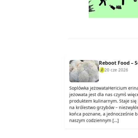
Reboot Food – 
20 cze 2026
Soplówka jeżowataHericium erin
jeżowata jest dla nas czymś więc
produktem kulinarnym. Staje si
na królestwo grzybów – niezwykl
końca poznane, a jednocześnie ba
naszym codziennym […]