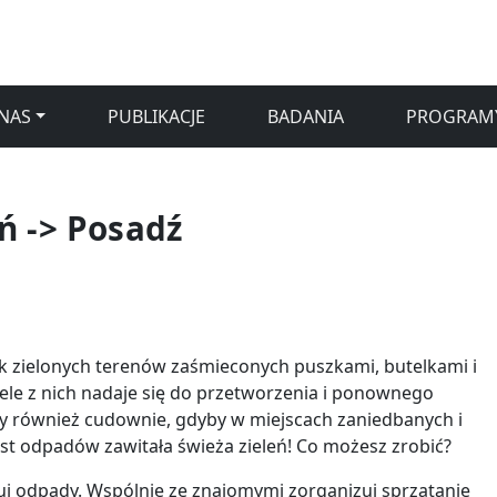
NAS
PUBLIKACJE
BADANIA
PROGRAM
ń -> Posadź
 zielonych terenów zaśmieconych puszkami, butelkami i
le z nich nadaje się do przetworzenia i ponownego
by również cudownie, gdyby w miejscach zaniedbanych i
t odpadów zawitała świeża zieleń! Co możesz zrobić?
uj odpady. Wspólnie ze znajomymi zorganizuj sprzątanie