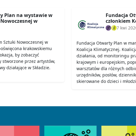
y Plan na wystawie w
Fundacja Ot
 Nowoczesnej w
członkiem Ko
7 kwi 202
m Sztuki Nowoczesnej w
Fundacja Otwarty Plan w marc
 poświęcona krakowskiemu
Koalicja Klimatycznej. Koalic
okazja, by zobaczyć
działania, od monitoringu pr
ty stworzone przez artystów,
krajowym i europejskim, popr
ywy działające w Składzie.
warsztatów dla różnych odbio
urzędników, posłów, dziennik
skierowane do dzieci i młodzi