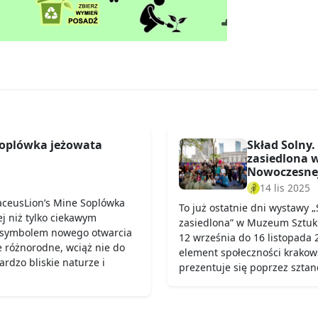
Soplówka jeżowata
Skład Solny. 
zasiedlona 
Nowoczesne
14 lis 2025
aceusLion’s Mine Soplówka
To już ostatnie dni wystawy „S
ej niż tylko ciekawym
zasiedlona” w Muzeum Sztuk
ę symbolem nowego otwarcia
12 września do 16 listopada 2
e różnorodne, wciąż nie do
element społeczności krakow
rdzo bliskie naturze i
prezentuje się poprzez szta