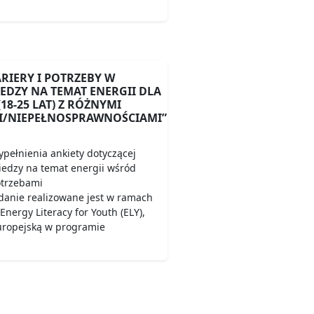
ARIERY I POTRZEBY W
IEDZY NA TEMAT ENERGII DLA
18-25 LAT) Z RÓŻNYMI
I/NIEPEŁNOSPRAWNOŚCIAMI”
pełnienia ankiety dotyczącej
wiedzy na temat energii wśród
otrzebami
danie realizowane jest w ramach
ergy Literacy for Youth (ELY),
uropejską w programie