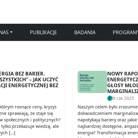
NAS
PUBLIKACJE
BADANIA
PROGRAM
ERGIA BEZ BARIER.
NOWY RAPOR
ZYSTKICH” – JAK UCZYĆ
ENERGETYCZ
JI ENERGETYCZNEJ BEZ
GŁOSY MŁOD
MARGINALI
9 cze 2025
 którym rosnące ceny, kryzys
Naszym celem było zrozumieni
zne sprawiają, że staje się
doświadczeniem marginalizacj
 społecznych i politycznych?
napotykają bariery oraz jakie
 tylko przekazuje wiedzę, ale
najbardziej dostępne, angaż
ych […]
energia? Transformacja ener