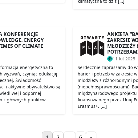
klimatyczna to dziś […]
A KONFERENCJE
ANKIETA “B
WLEDGE. ENERGY
ZAKRESIE W
TIMES OF CLIMATE
MŁODZIEŻY (
POTRZEBAM
11 lut 2025
nsformacja energetyczna to
Serdecznie zapraszamy do wy
ch wyzwań, czyniąc edukację
barier i potrzeb w zakresie 
ecznej. Świadomość
młodzieży z różnorodnymi p
ści i aktywne obywatelstwo są
(niepełnosprawnościami). Ba
wiedliwej i odpornej
międzynarodowego projektu En
ym z głównych punktów
finansowanego przez Unię E
Erasmus+. […]
1
2
...
6
»