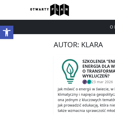
Otwórz pasek narzędzi
O 
AUTOR:
KLARA
SZKOLENIA “EN
ENERGIA DLA WS
O TRANSFORMAC
WYKLUCZEŃ?
23 mar 2026
Jak mówić o energii w świecie, w
klimatyczny i napięcia geopolityc
ona jednym z kluczowych tematów
Jak prowadzić edukację, która nie
także wzmacnia sprawczość młod