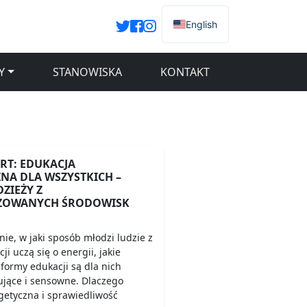
English
Y
STANOWISKA
KONTAKT
T: EDUKACJA
NA DLA WSZYSTKICH –
ZIEŻY Z
ZOWANYCH ŚRODOWISK
e, w jaki sposób młodzi ludzie z
i uczą się o energii, jakie
 formy edukacji są dla nich
ujące i sensowne. Dlaczego
getyczna i sprawiedliwość