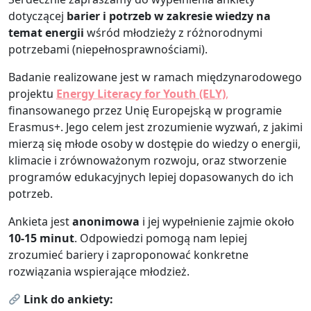
dotyczącej
barier i potrzeb w zakresie wiedzy na
temat energii
wśród młodzieży z różnorodnymi
potrzebami (niepełnosprawnościami).
Badanie realizowane jest w ramach międzynarodowego
projektu
Energy Literacy for Youth (ELY)
,
finansowanego przez Unię Europejską w programie
Erasmus+. Jego celem jest zrozumienie wyzwań, z jakimi
mierzą się młode osoby w dostępie do wiedzy o energii,
klimacie i zrównoważonym rozwoju, oraz stworzenie
programów edukacyjnych lepiej dopasowanych do ich
potrzeb.
Ankieta jest
anonimowa
i jej wypełnienie zajmie około
10-15 minut
. Odpowiedzi pomogą nam lepiej
zrozumieć bariery i zaproponować konkretne
rozwiązania wspierające młodzież.
Link do ankiety: