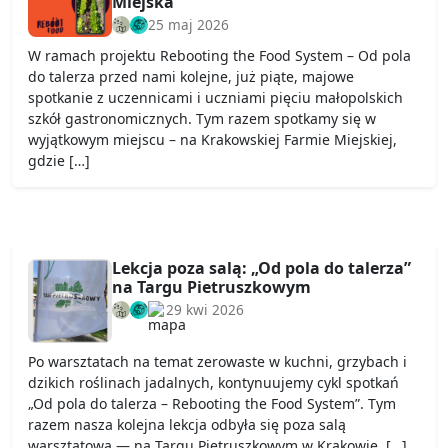
Miejska
25 maj 2026
W ramach projektu Rebooting the Food System – Od pola
do talerza przed nami kolejne, już piąte, majowe
spotkanie z uczennicami i uczniami pięciu małopolskich
szkół gastronomicznych. Tym razem spotkamy się w
wyjątkowym miejscu – na Krakowskiej Farmie Miejskiej,
gdzie […]
Lekcja poza salą: „Od pola do talerza”
na Targu Pietruszkowym
29 kwi 2026
Po warsztatach na temat zerowaste w kuchni, grzybach i
dzikich roślinach jadalnych, kontynuujemy cykl spotkań
„Od pola do talerza – Rebooting the Food System”. Tym
razem nasza kolejna lekcja odbyła się poza salą
warsztatową — na Targu Pietruszkowym w Krakowie. […]