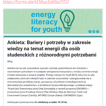
https://forms.gle/kF5KucZy69tp7YTi7