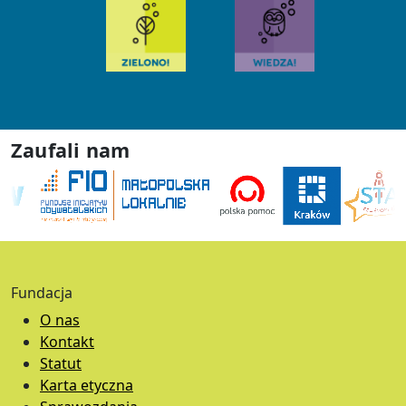
Zaufali nam
Fundacja
O nas
Kontakt
Statut
Karta etyczna