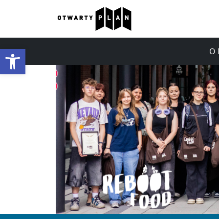
Otwórz pasek narzędzi
O 
Poprzedni