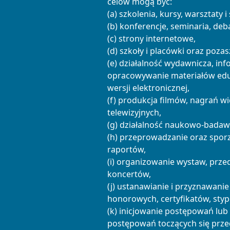
celów mogą być:
(a) szkolenia, kursy, warsztaty 
(b) konferencje, seminaria, deb
(c) strony internetowe,
(d) szkoły i placówki oraz poza
(e) działalność wydawnicza, in
opracowywanie materiałów edu
wersji elektronicznej,
(f) produkcja filmów, nagrań 
telewizyjnych,
(g) działalność naukowo-badaw
(h) przeprowadzanie oraz sporz
raportów,
(i) organizowanie wystaw, prze
koncertów,
(j) ustanawianie i przyznawanie
honorowych, certyfikatów, sty
(k) inicjowanie postępowań lu
postępowań toczących się prz