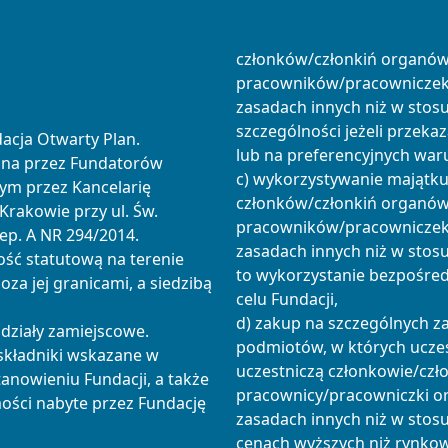
członków/członkiń organów
pracowników/pracowniczek o
zasadach innych niż w stos
szczególności jeżeli przeka
dacja Otwarty Plan.
lub na preferencyjnych war
iona przez Fundatorów
c) wykorzystywanie majątku
ym przez Kancelarię
członków/członkiń organów
Krakowie przy ul. Św.
pracowników/pracowniczek o
Rep. A NR 294/2014.
zasadach innych niż w stosu
ość statutową na terenie
to wykorzystanie bezpośre
poza jej granicami, a siedzibą
celu Fundacji,
d) zakup na szczególnych z
działy zamiejscowe.
podmiotów, w których uczes
 składniki wskazane w
uczestniczą członkowie/czł
anowieniu Fundacji, a także
pracownicy/pracowniczki ora
ości nabyte przez Fundację
zasadach innych niż w stos
cenach wyższych niż rynko