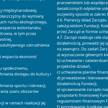
pracownikiem lub współprac
świadczonych odpłatnie usł
acy międzynarodowej,
oczywisty sposób w zakres f
a płaszczyzny do wymiany
4.6. Pierwszy skład Zarządu
mach ruchu ekologicznego,
założycielskim Fundacji. Ko
i wsparcia wolontariatu,
przez Zarząd w formie uchw
zdrowia, w tym przez
4.7. Zarząd realizuje cele st
otnej,
działalnością, prowadzi jej 
 produktywnego zatrudnienia
na zewnątrz. Do zadań Zarz
a) wyznaczanie głównych ki
 i wsparcia ekonomii
b) uchwalanie i zatwierdza
projektów działań,
iu społecznemu,
c) uchwalanie planów finan
hniania dostępu do kultury i
d) prowadzenie i kierowani
działalnością Fundacji,
niania sportu i rekreacji,
e) sprawowanie zarządu na
ywania szans obszarów
gospodarki finansowej Fund
regulaminem finansowym Fu
ji w ramach realizacji jej
f) pozyskiwanie środków na 