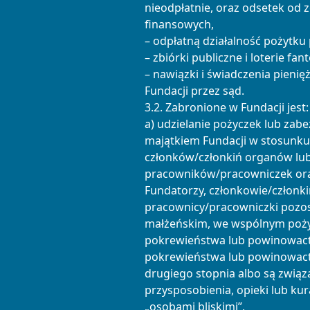
nieodpłatnie, oraz odsetek o
finansowych,
– odpłatną działalność pożytku
– zbiórki publiczne i loterie fan
– nawiązki i świadczenia pieni
Fundacji przez sąd.
3.2. Zabronione w Fundacji jest:
a) udzielanie pożyczek lub zab
majątkiem Fundacji w stosunku
członków/członkiń organów lu
pracowników/pracowniczek ora
Fundatorzy, członkowie/członk
pracownicy/pracowniczki pozos
małżeńskim, we wspólnym poży
pokrewieństwa lub powinowactwa
pokrewieństwa lub powinowactw
drugiego stopnia albo są związ
przysposobienia, opieki lub kur
„osobami bliskimi”,