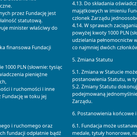
4.13. Do składania oświadc
iczne.
majątkowych w imieniu Fund
ych przez Fundację jest
członek Zarządu jednoosobo
łalność statutową.
4.14. W sprawach zaciągan
uje minister właściwy do
powyżej kwoty 1000 PLN (sło
udzielania pełnomocnictw w
ka finansowa Fundacji
co najmniej dwóch członkó
5. Zmiana Statutu
ie 1000 PLN (słownie: tysiąc
5.1. Zmiana w Statucie moż
świadczenia pieniężne
postanowienia Statutu, w t
ch,
5.2. Zmiany Statutu dokonu
ości i ruchomości i inne
podejmowaną jednomyślnie
 Fundację w toku jej
Zarządu.
6. Postanowienia końcowe i
mego i ruchomego oraz
6.1. Fundacja może ustanaw
h fundacji odpłatnie bądź
medale, tytuły honorowe, 