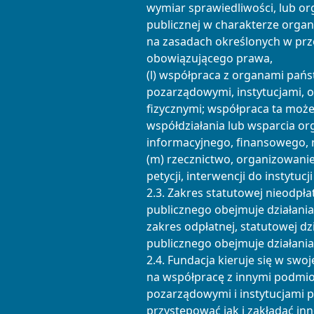
wymiar sprawiedliwości, lub or
publicznej w charakterze organi
na zasadach określonych w pr
obowiązującego prawa,
(l) współpraca z organami pań
pozarządowymi, instytucjami, 
fizycznymi; współpraca ta może
współdziałania lub wsparcia or
informacyjnego, finansowego, 
(m) rzecznictwo, organizowanie
petycji, interwencji do instytucj
2.3. Zakres statutowej nieodpła
publicznego obejmuje działania z 
zakres odpłatnej, statutowej dz
publicznego obejmuje działania z 
2.4. Fundacja kieruje się w swoj
na współpracę z innymi podmio
pozarządowymi i instytucjami 
przystępować jak i zakładać inn