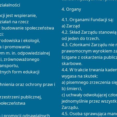
ziałalności
4. Organy
i jest wspieranie,
4.1. Organami Fundacji są:
iałań na rzecz
a) Zarząd
 budowanie społeczeństwa
4.2. Skład Zarządu stanowią
i:
od jeden do trzech.
rodowiska i ekologii,
4.3. Członkami Zarządu nie
ia i promowania
prawomocnym wyrokiem za
m m. in. odpowiedzialnej
ścigane z oskarżenia publi
rki, zrównoważonego
skarbowe.
ansportu,
4.4. W trakcie trwania kade
óżnych form edukacji
wygasa na skutek:
a) pisemnego zrzeczenia się
chnienia oraz ochrony praw i
b) śmierci,
c) uchwały odwołującej czło
rzestrzeni publicznej,
jednomyślnie przez wszystk
społeczeństwa
Zarządu.
4.5. Osoba sprawująca man
a i promocji odnawialnych