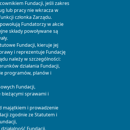
ownikiem Fundacji, jeśli zakres
ug lub pracy nie wkracza w
unkcji członka Zarządu.
 powołują Fundatorzy w akcie
lejne składy powoływane są
ały.
atutowe Fundacji, kieruje jej
sprawy i reprezentuje Fundację
ądu należy w szczególności:
erunków działania Fundacji,
nie programów, planów i
sowych Fundacji,
e bieżącymi sprawami i
d majątkiem i prowadzenie
acji zgodnie ze Statutem i
ndacji,
działalność Fundacji,