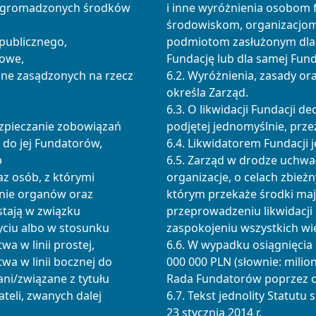
d zgromadzonych środków
i inne wyróżnienia osobom
środowiskom, organizacjom,
 publicznego,
podmiotom zasłużonym dla 
towe,
Fundację lub dla samej Fund
ężne zasądzonych na rzecz
6.2. Wyróżnienia, zasady or
określa Zarząd.
6.3. O likwidacji Fundacji d
ezpieczanie zobowiązań
podjętej jednomyślnie, prze
 do jej Fundatorów,
6.4. Likwidatorem Fundacji j
b
6.5. Zarząd w drodze uchwa
z osób, z którymi
organizacje, o celach zbież
inie organów oraz
którym przekaże środki ma
tają w związku
przeprowadzeniu likwidacji
ciu albo w stosunku
zaspokojeniu wszystkich wie
 w linii prostej,
6.6. W wypadku osiągnięcia
a w linii bocznej do
000 000 PLN (słownie: milio
ani/związane z tytułu
Rada Fundatorów poprzez o
ateli, zwanych dalej
6.7. Tekst jednolity Statut
23 stycznia 2014 r.