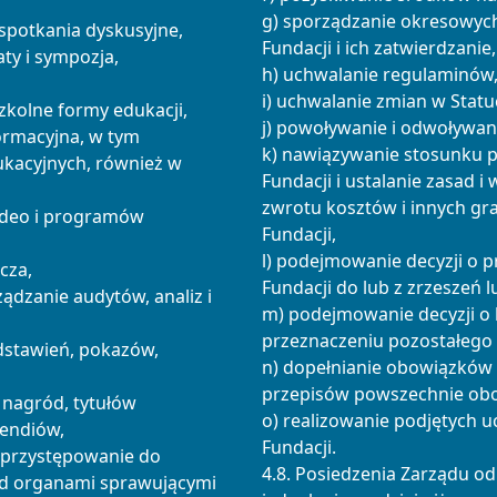
g) sporządzanie okresowych
i spotkania dyskusyjne,
Fundacji i ich zatwierdzanie,
aty i sympozja,
h) uchwalanie regulaminów
i) uchwalanie zmian w Statu
szkolne formy edukacji,
j) powoływanie i odwoływan
formacyjna, w tym
k) nawiązywanie stosunku 
kacyjnych, również w
Fundacji i ustalanie zasad 
zwrotu kosztów i innych gra
wideo i programów
Fundacji,
l) podejmowanie decyzji o p
cza,
Fundacji do lub z zrzeszeń l
ądzanie audytów, analiz i
m) podejmowanie decyzji o li
przeznaczeniu pozostałego
dstawień, pokazów,
n) dopełnianie obowiązków 
przepisów powszechnie ob
 nagród, tytułów
o) realizowanie podjętych u
pendiów,
Fundacji.
b przystępowanie do
4.8. Posiedzenia Zarządu od
ed organami sprawującymi