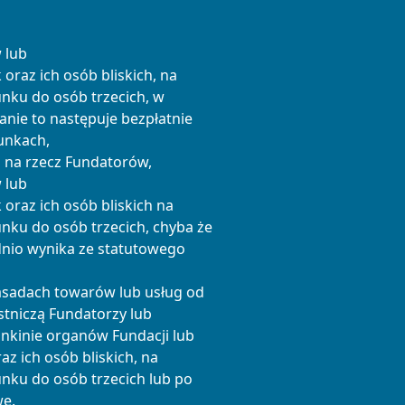
 lub
raz ich osób bliskich, na
unku do osób trzecich, w
zanie to następuje bezpłatnie
unkach,
 na rzecz Fundatorów,
 lub
raz ich osób bliskich na
nku do osób trzecich, chyba że
dnio wynika ze statutowego
asadach towarów lub usług od
tniczą Fundatorzy lub
onkinie organów Fundacji lub
z ich osób bliskich, na
unku do osób trzecich lub po
we.