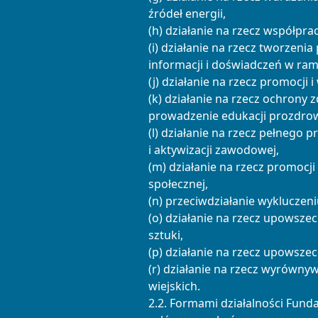
źródeł energii,
(h) działanie na rzecz współpr
(i) działanie na rzecz tworzeni
informacji i doświadczeń w ra
(j) działanie na rzecz promocji 
(k) działanie na rzecz ochrony 
prowadzenie edukacji prozdrow
(l) działanie na rzecz pełnego
i aktywizacji zawodowej,
(m) działanie na rzecz promocji
społecznej,
(n) przeciwdziałanie wykluczen
(o) działanie na rzecz upowszec
sztuki,
(p) działanie na rzecz upowszech
(r) działanie na rzecz wyrówn
wiejskich.
2.2. Formami działalności Fundac