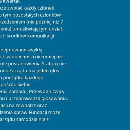
a kwartał.
oże zwołać każdy członek
o tym pozostałych członków
edzeniem (nie później niż 7
enia) umożliwiającym udział,
óch środków komunikacji
podejmowane zwykłą
ch w obecności nie mniej niż
ile postanowienia Statutu nie
onek Zarządu ma jeden głos.
na początku każdego
pośród siebie
nia Zarządu. Przewodniczący
mu i przeprowadza głosowania.
acji na zewnątrz oraz
zenia spraw Fundacji może
arządu samodzielnie z