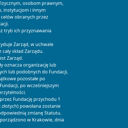
 fizycznym, osobom prawnym,
 instytucjom i innym
celów obranych przez
acji.
az tryb ich przyznawania
ecyduje Zarząd, w uchwale
z cały skład Zarządu.
est Zarząd.
ły oznacza organizację lub
nych lub podobnych do Fundacji,
jątkowe pozostałe po
 Fundacji, po wcześniejszym
rzytelności.
 przez Fundację przychodu 1
n złotych) powołana zostanie
dpowiednią zmianę Statutu.
u sporządzono w Krakowie, dnia