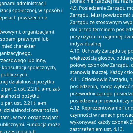
jednak nie rzadziej niż raz n
ganami administracji
4.9. Posiedzenie Zarządu m
zacji społecznej, w sposób i
Zarządu. Musi powiadomić 
zepisach powszechnie
Zarządu ze stosownym wyprz
dni przed terminem posiedz
stwowymi, organizacjami
przy użyciu co najmniej dw
osobami prawnymi lub
indywidualnej.
 mieć charakter
4.10. Uchwały Zarządu są 
ganizacyjnego,
większością głosów, oddany
rzeczowego lub inny,
połowy członków Zarządu, o 
 konsultacji społecznych,
stanowią inaczej. Każdy czł
i publicznych.
4.11. Członkowie Zarządu, 
tnej działalności pożytku
posiedzenia, mogą wybrać s
par. 2 ust. 2.2 lit. a-m, zaś
przewodniczącego posiedze
iałalności pożytku
posiedzenia przewodniczy 
par. ust. 2.2 lit. a-m.
4.12. Reprezentowanie Fund
ej działalności otwartością
czynności w ramach prowad
tami, w tym organizacjami
wykonywać każdy członek Z
publicznymi. Fundacja może
zastrzeżeniem ust. 4.13.
e zrzeszenia lub