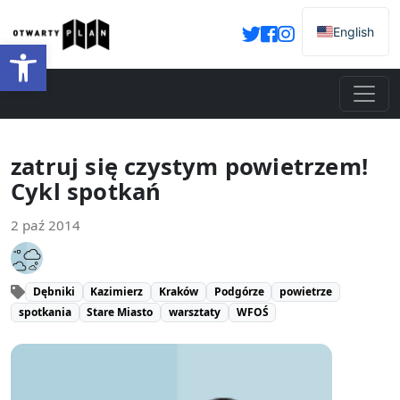
English
Otwórz pasek narzędzi
zatruj się czystym powietrzem!
Cykl spotkań
2 paź 2014
Dębniki
Kazimierz
Kraków
Podgórze
powietrze
spotkania
Stare Miasto
warsztaty
WFOŚ