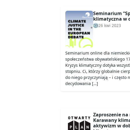
Seminarium “Sp
klimatyczna w d
26 kwi 2023
Seminarium online dla niemieckic
społeczeństwa obywatelskiego 1
Kryzys klimatyczny dotyka wszyst
stopniu. Ci, którzy globalnie cier
do niego przyczyniają – i często 
decydowania […]
Zaproszenie na 
Karawany klimat
aktywizm w dob