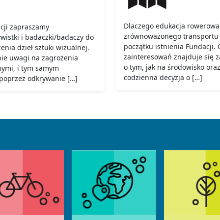
Dlaczego edukacja rowerowa?
cji zapraszamy
zrównoważonego transportu r
ywistki i badaczki/badaczy do
początku istnienia Fundacji.
nia dzieł sztuki wizualnej.
zainteresowań znajduje się z
nie uwagi na zagrożenia
o tym, jak na środowisko or
nymi, i tym samym
codzienna decyzja o […]
poprzez odkrywanie […]