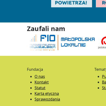
Zaufali nam
Fundacja
Temat
O nas
Pu
Kontakt
B
Statut
S
Karta etyczna
Sprawozdania