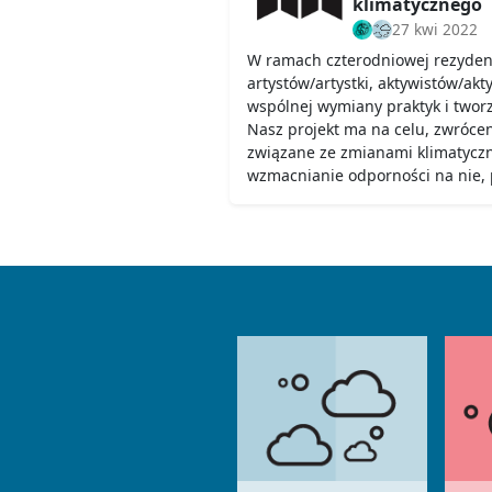
klimatycznego
27 kwi 2022
W ramach czterodniowej rezyden
artystów/artystki, aktywistów/akt
wspólnej wymiany praktyk i tworze
Nasz projekt ma na celu, zwróce
związane ze zmianami klimatycz
wzmacnianie odporności na nie, 