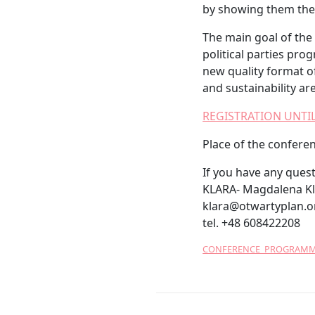
by showing them thei
The main goal of the 
political parties pro
new quality format o
and sustainability ar
REGISTRATION UNTI
Place of the confer
If you have any quest
KLARA- Magdalena K
klara@otwartyplan.o
tel. +48 608422208
CONFERENCE_PROGRAMM