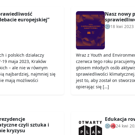
rawiedliwość
Nasz nowy pr
ebacie europejskiej”
sprawiedliw
18 kwi 2023
h i polskich działaczy
Wraz z Youth and Environmen
7-19 maja 2023, Kraków
czerwca tego roku pracujemy
kich – ale nie w równym
głosem młodych osób aktywis
pią najbardziej, najmniej się
sprawiedliwości klimatyczne
nie mają możliwości
jest to, aby został on stworz
opierając się […]
rezydencje
Edukacja r
yczne czyli sztuka i
24 kwi 20
ie kryzysu