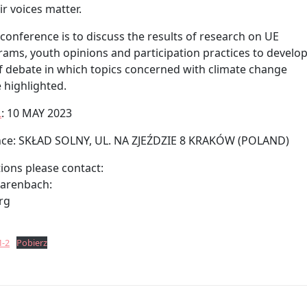
r voices matter.
conference is to discuss the results of research on UE
grams, youth opinions and participation practices to develo
f debate in which topics concerned with climate change
e highlighted.
L
: 10 MAY 2023
ence: SKŁAD SOLNY, UL. NA ZJEŹDZIE 8 KRAKÓW (POLAND)
ions please contact:
larenbach:
rg
-2
Pobierz