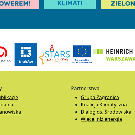
y
Partnerstwa
blikacje
Grupa Zagranica
adania
Koalicja Klimatyczna
tanowiska
Dialog ds. Środowiska
Więcej niż energia