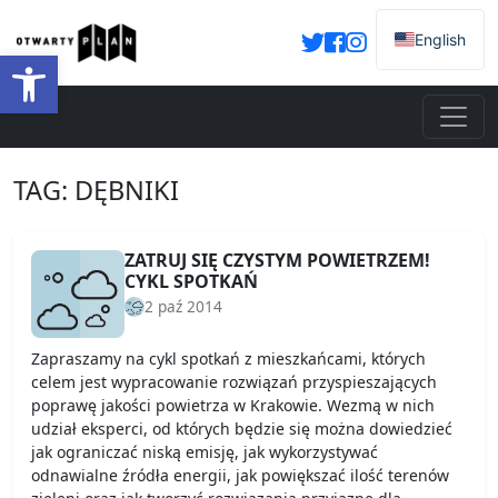
English
Otwórz pasek narzędzi
TAG:
DĘBNIKI
ZATRUJ SIĘ CZYSTYM POWIETRZEM!
CYKL SPOTKAŃ
2 paź 2014
Zapraszamy na cykl spotkań z mieszkańcami, których
celem jest wypracowanie rozwiązań przyspieszających
poprawę jakości powietrza w Krakowie. Wezmą w nich
udział eksperci, od których będzie się można dowiedzieć
jak ograniczać niską emisję, jak wykorzystywać
odnawialne źródła energii, jak powiększać ilość terenów