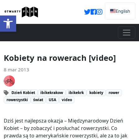
English
Otwórz pasek narzędzi
Kobiety na rowerach [video]
8 mar 2013
Dzień Kobiet
ibikekrakow
ibikekrk
kobiety
rower
rowerzystki
świat
USA
video
Dziś jest najlepsza okazja – Międzynarodowy Dzień
Kobiet – by zobaczyć i posłuchać rowerzystki. Co
prawda są to amerykańskie rowerzystki, ale za to jak