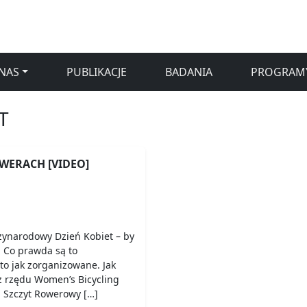
NAS
PUBLIKACJE
BADANIA
PROGRAM
T
WERACH [VIDEO]
dzynarodowy Dzień Kobiet – by
. Co prawda są to
 to jak zorganizowane. Jak
 z rzędu Women’s Bicycling
 Szczyt Rowerowy […]