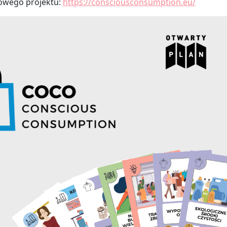
owego projektu:
https://consciousconsumption.eu/