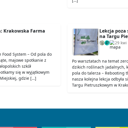
[…]
a: Krakowska Farma
Lekcja poza 
na Targu Pi
29 kwi
e Food System – Od pola do
iąte, majowe spotkanie z
Po warsztatach na temat zer
łopolskich szkół
dzikich roślinach jadalnych,
potkamy się w wyjątkowym
pola do talerza – Rebooting
iejskiej, gdzie […]
nasza kolejna lekcja odbyła 
Targu Pietruszkowym w Krako