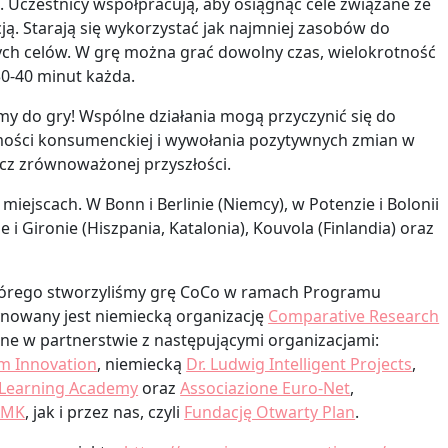
 Uczestnicy współpracują, aby osiągnąć cele związane ze
. Starają się wykorzystać jak najmniej zasobów do
ych celów. W grę można grać dowolny czas, wielokrotność
30-40 minut każda.
y do gry! Wspólne działania mogą przyczynić się do
ości konsumenckiej i wywołania pozytywnych zmian w
cz zrównoważonej przyszłości.
iejscach. W Bonn i Berlinie (Niemcy), w Potenzie i Bolonii
e i Gironie (Hiszpania, Katalonia), Kouvola (Finlandia) oraz
tórego stworzyliśmy grę CoCo w ramach Programu
nowany jest niemiecką organizację
Comparative Research
ane w partnerstwie z następującymi organizacjami:
m Innovation
, niemiecką
Dr. Ludwig Intelligent Projects
,
 Learning Academy
oraz
Associazione Euro-Net
,
AMK
, jak i przez nas, czyli
Fundację Otwarty Plan
.