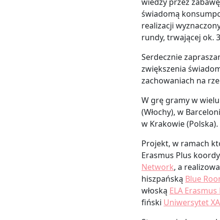
wiedzy przez zabawę.
świadomą konsumpcją
realizacji wyznaczon
rundy, trwającej ok. 
Serdecznie zapraszam
zwiększenia świadom
zachowaniach na rze
W grę gramy w wielu m
(Włochy), w Barceloni
w Krakowie (Polska).
Projekt, w ramach k
Erasmus Plus koordy
Network
, a realizow
hiszpańską
Blue Roo
włoską
ELA Erasmus
fiński
Uniwersytet X