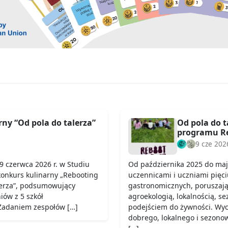
ny “Od pola do talerza”
Od pola do t
programu Re
9 cze 202
9 czerwca 2026 r. w Studiu
Od października 2025 do maj
konkurs kulinarny „Rebooting
uczennicami i uczniami pięci
lerza”, podsumowujący
gastronomicznych, poruszają
iów z 5 szkół
agroekologią, lokalnością, s
 Zadaniem zespołów […]
podejściem do żywności. Wych
dobrego, lokalnego i sezono