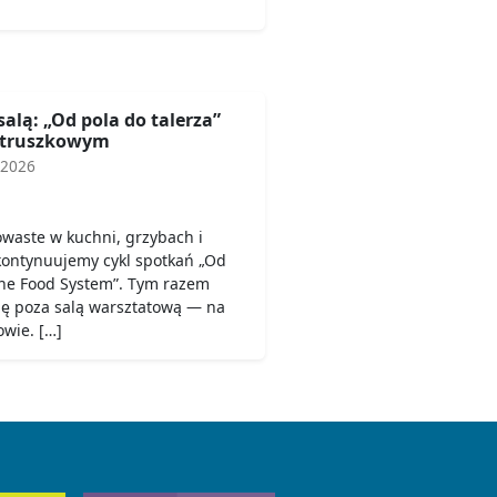
salą: „Od pola do talerza”
etruszkowym
 2026
owaste w kuchni, grzybach i
 kontynuujemy cykl spotkań „Od
 the Food System”. Tym razem
się poza salą warsztatową — na
wie. […]