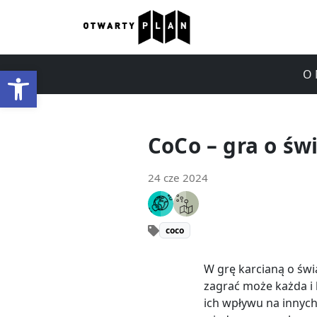
Otwórz pasek narzędzi
O 
CoCo – gra o ś
24 cze 2024
coco
W grę karcianą o św
zagrać może każda i 
ich wpływu na innych