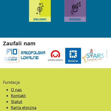
Zaufali nam
Fundacja
O nas
Kontakt
Statut
Karta etyczna