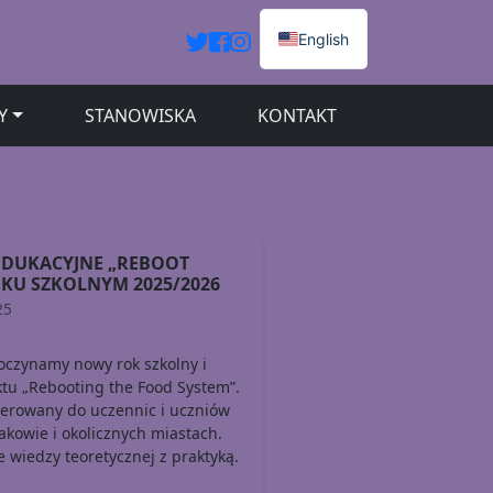
English
Y
STANOWISKA
KONTAKT
EDUKACYJNE „REBOOT
KU SZKOLNYM 2025/2026
25
oczynamy nowy rok szkolny i
ktu „Rebooting the Food System”.
erowany do uczennic i uczniów
kowie i okolicznych miastach.
 wiedzy teoretycznej z praktyką.