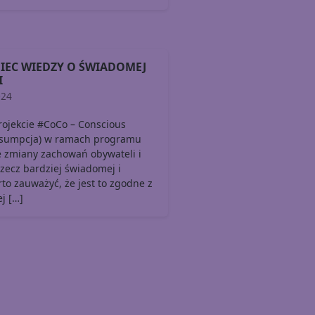
BIEC WIEDZY O ŚWIADOMEJ
I
024
rojekcie #CoCo – Conscious
sumpcja) w ramach programu
 zmiany zachowań obywateli i
zecz bardziej świadomej i
to zauważyć, że jest to zgodne z
j […]