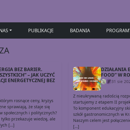
NAS
PUBLIKACJE
BADANIA
PROGRAM
ZA
ERGIA BEZ BARIER.
DZIAŁANIA 
ZYSTKICH” – JAK UCZYĆ
FOOD” W RO
JI ENERGETYCZNEJ BEZ
31 sie 20
Z nieukrywaną radością rozp
 którym rosnące ceny, kryzys
startujemy z etapem II proje
zne sprawiają, że staje się
To komponent edukacyjny ski
 społecznych i politycznych?
szkół gastronomicznych w Kra
 tylko przekazuje wiedzę, ale
Naszym celem jest połączenie
ych […]
[…]