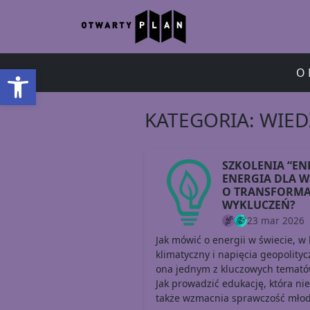
Otwórz pasek narzędzi
O 
KATEGORIA:
WIED
SZKOLENIA “EN
ENERGIA DLA WS
O TRANSFORMAC
WYKLUCZEŃ?
23 mar 2026
Jak mówić o energii w świecie, w
klimatyczny i napięcia geopolityc
ona jednym z kluczowych tematów
Jak prowadzić edukację, która nie
także wzmacnia sprawczość młod