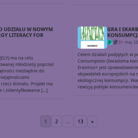
O UDZIAŁU W NOWYM
GRA I SKAR
RGY LITERACY FOR
KONSUMPCJ
31 maj 2
Celem działań podjętych w p
 (ELY) ma na celu
Consumption (świadoma kon
zowanej młodzieży poprzez
Erasmus+ jest spowodowanie
jętności niezbędne do
obywatelek europejskich na r
iejętnościami
ekologicznej konsumpcji. War
rzecz klimatu. Projekt ma
rewizją polityki konsumenckie
 i zidentyfikowanie […]
1
2
...
13
»