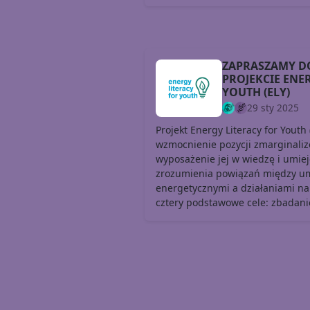
ZAPRASZAMY D
PROJEKCIE ENE
YOUTH (ELY)
29 sty 2025
Projekt Energy Literacy for Youth
wzmocnienie pozycji zmarginali
wyposażenie jej w wiedzę i umie
zrozumienia powiązań między um
energetycznymi a działaniami na 
cztery podstawowe cele: zbadanie