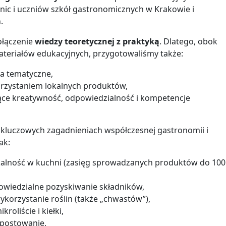
nic i uczniów szkół gastronomicznych w Krakowie i
.
ołączenie
wiedzy teoretycznej z praktyką
. Dlatego, obok
 materiałów edukacyjnych, przygotowaliśmy także:
ia tematyczne,
orzystaniem lokalnych produktów,
jące kreatywność, odpowiedzialność i kompetencje
a kluczowych zagadnieniach współczesnej gastronomii i
ak:
kalność w kuchni (zasięg sprowadzanych produktów do 100
owiedzialne pozyskiwanie składników,
wykorzystanie roślin (także „chwastów”),
kroliście i kiełki,
postowanie,