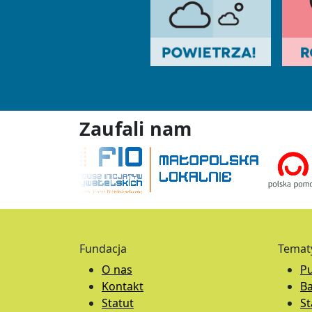
Zaufali nam
Fundacja
Temat
O nas
Pu
Kontakt
B
Statut
S