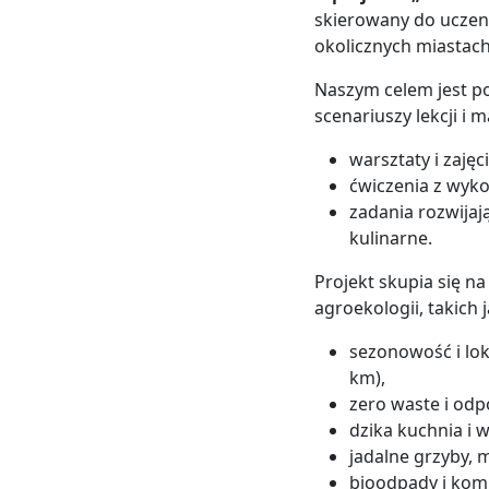
skierowany do uczen
okolicznych miastach
Naszym celem jest p
scenariuszy lekcji i
warsztaty i zajęc
ćwiczenia z wyk
zadania rozwija
kulinarne.
Projekt skupia się n
agroekologii, takich j
sezonowość i lo
km),
zero waste i odp
dzika kuchnia i 
jadalne grzyby, mi
bioodpady i kom