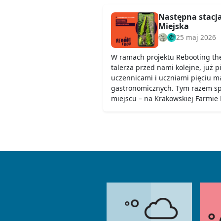
Następna stacj
Miejska
25 maj 2026
W ramach projektu Rebooting th
talerza przed nami kolejne, już p
uczennicami i uczniami pięciu ma
gastronomicznych. Tym razem s
miejscu – na Krakowskiej Farmie M