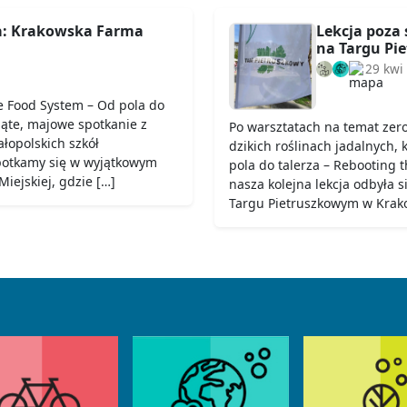
a: Krakowska Farma
Lekcja poza 
na Targu Pi
29 kwi
e Food System – Od pola do
iąte, majowe spotkanie z
Po warsztatach na temat zer
łopolskich szkół
dzikich roślinach jadalnych,
potkamy się w wyjątkowym
pola do talerza – Rebooting
iejskiej, gdzie […]
nasza kolejna lekcja odbyła 
Targu Pietruszkowym w Krako