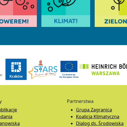
y
Partnerstwa
blikacje
Grupa Zagranica
adania
Koalicja Klimatyczna
tanowiska
Dialog ds. Środowiska