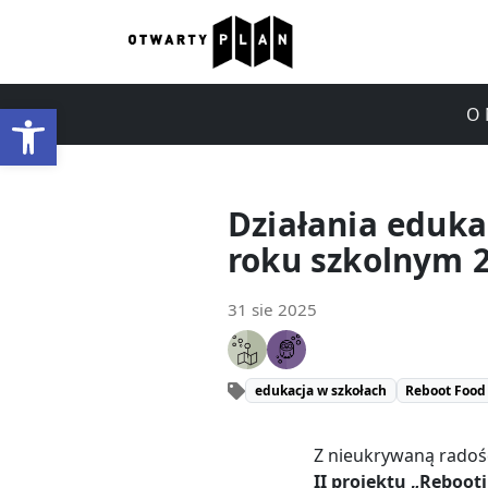
Otwórz pasek narzędzi
O 
Działania eduka
roku szkolnym 
31 sie 2025
edukacja w szkołach
Reboot Food
Z nieukrywaną radoś
II projektu „Reboot