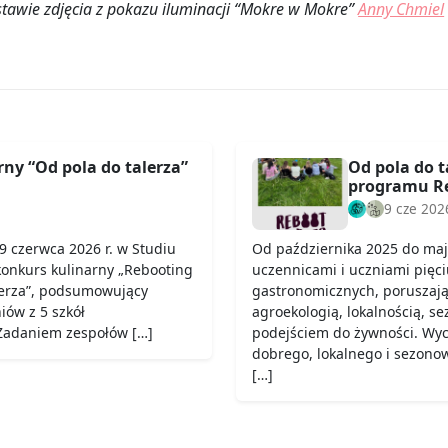
dstawie zdjęcia z pokazu iluminacji “Mokre w Mokre”
Anny Chmiel
ny “Od pola do talerza”
Od pola do t
programu Re
9 cze 202
9 czerwca 2026 r. w Studiu
Od października 2025 do maj
konkurs kulinarny „Rebooting
uczennicami i uczniami pięci
lerza”, podsumowujący
gastronomicznych, poruszają
iów z 5 szkół
agroekologią, lokalnością, s
 Zadaniem zespołów […]
podejściem do żywności. Wych
dobrego, lokalnego i sezono
[…]