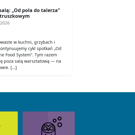
salą: „Od pola do talerza”
etruszkowym
 2026
owaste w kuchni, grzybach i
 kontynuujemy cykl spotkań „Od
 the Food System”. Tym razem
się poza salą warsztatową — na
wie. […]