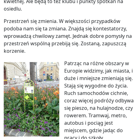
kwietnej. Ale będą to też klubu i punkty spotkań na
osiedlu.
Przestrzeń się zmienia. W większości przypadków
podoba nam się ta zmiana. Znajdą się kontestatorzy,
wprowadzą chwilowy zamęt. Jednak dobre pomysły na
przestrzeń wspólną przebiją się. Zostaną, zapuszczą
korzenie.
Patrząc na różne obszary w
Europie widzimy, jak miasta, i
duże i mniejsze zmieniają się.
Stają się wygodne do życia.
Ruch samochodów cichnie,
coraz więcej podróży odbywa
się pieszo, na hulajnodze, czy
rowerem. Tramwaj, metro,
autobus i pociąg jest
miejscem, gdzie jadąc do
pracy i do szkoły,