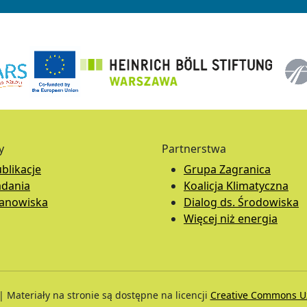
y
Partnerstwa
blikacje
Grupa Zagranica
adania
Koalicja Klimatyczna
tanowiska
Dialog ds. Środowiska
Więcej niż energia
 Materiały na stronie są dostępne na licencji
Creative Commons Uz