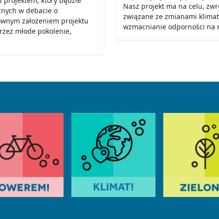
 projektem, który będzie
Nasz projekt ma na celu, zw
znych w debacie o
związane ze zmianami klima
łównym założeniem projektu
wzmacnianie odporności na n
przez młode pokolenie,