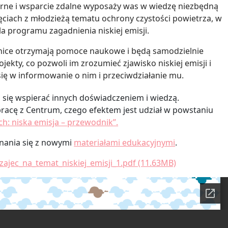
arne i wsparcie zdalne wyposaży was w wiedzę niezbędną
jęciach z młodzieżą tematu ochrony czystości powietrza, w
a programu zagadnienia niskiej emisji.
nice otrzymają pomoce naukowe i będą samodzielnie
jekty, co pozwoli im zrozumieć zjawisko niskiej emisji i
się w informowanie o nim i przeciwdziałanie mu.
 się wspierać innych doświadczeniem i wiedzą.
racę z Centrum, czego efektem jest udział w powstaniu
h: niska emisja – przewodnik”.
nania się z nowymi
materiałami edukacyjnymi
.
zajec_na_temat_niskiej_emisji_1.pdf (11.63MB)