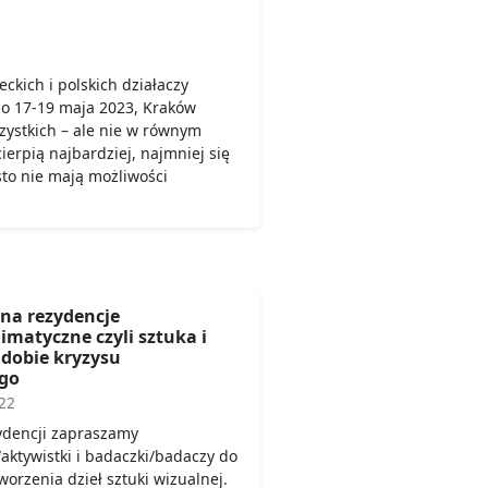
ckich i polskich działaczy
o 17-19 maja 2023, Kraków
zystkich – ale nie w równym
cierpią najbardziej, najmniej się
sto nie mają możliwości
 na rezydencje
matyczne czyli sztuka i
dobie kryzysu
go
22
ydencji zapraszamy
/aktywistki i badaczki/badaczy do
orzenia dzieł sztuki wizualnej.