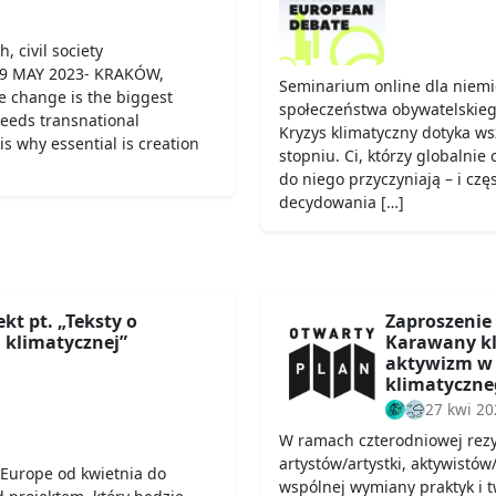
, civil society
19 MAY 2023- KRAKÓW,
Seminarium online dla niemie
e change is the biggest
społeczeństwa obywatelskieg
needs transnational
Kryzys klimatyczny dotyka ws
is why essential is creation
stopniu. Ci, którzy globalnie 
do niego przyczyniają – i czę
decydowania […]
kt pt. „Teksty o
Zaproszenie
 klimatycznej”
Karawany kli
aktywizm w 
klimatyczne
27 kwi 20
W ramach czterodniowej rez
artystów/artystki, aktywistów
Europe od kwietnia do
wspólnej wymiany praktyk i tw