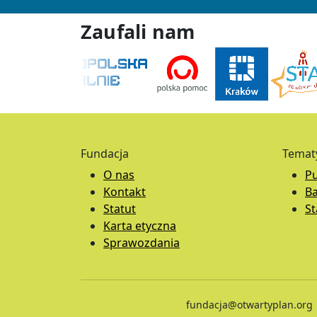
Zaufali nam
Fundacja
Temat
O nas
Pu
Kontakt
B
Statut
S
Karta etyczna
Sprawozdania
fundacja@otwartyplan.org |