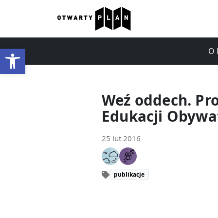
Otwórz pasek narzędzi
O 
Weź oddech. Pr
Edukacji Obywat
25 lut 2016
publikacje