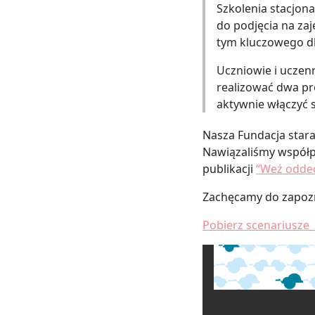
Szkolenia stacjon
do podjęcia na za
tym kluczowego dl
Uczniowie i uczen
realizować dwa pro
aktywnie włączyć 
Nasza Fundacja stara
Nawiązaliśmy współp
publikacji
“Weź oddec
Zachęcamy do zapoz
Pobierz scenariusze_