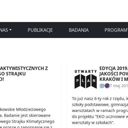
NAS
PUBLIKACJE
BADANIA
PROGRAM
 AKTYWISTYCZNYCH Z
EDYCJA 2019
O STRAJKU
JAKOŚCI PO
O!
KRAKÓW I 
7 maj 20
To już nasz 6-ty rok z rzędu,
szkoły podstawowe, gimnazja 
nkowskie Młodzieżowego
warsztatach w ramach progr
a. Badanie jest skierowane
do projektu “EKO uczniowie w
owego Strajku Klimatycznego
warsztaty w szkołach”.
e proszę o zapoznanie się z