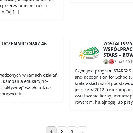
 przeczytanie instrukcji
ym Cię […]
I UCZENNIC ORAZ 46
ZOSTALIŚMY
WSPÓŁPRAC
STARS – RO
2 paź 201
Czym jest program STARS? Sus
owadzonych w ramach działań
and Recognition for Schools.
e. Kampania edukacyjno-
krakowskich szkół podstawow
i aktywnej” wzięło udział
jeszcze w 2012 roku kampani
nauczycieli.
zwiększenia liczby uczniów p
rowerem, hulajnogą lub przy
1
2
3
»