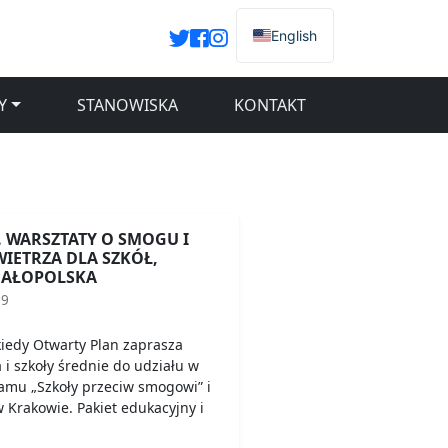
English
Y
STANOWISKA
KONTAKT
. WARSZTATY O SMOGU I
WIETRZA DLA SZKÓŁ,
MAŁOPOLSKA
19
 kiedy Otwarty Plan zaprasza
i szkoły średnie do udziału w
amu „Szkoły przeciw smogowi” i
 Krakowie. Pakiet edukacyjny i