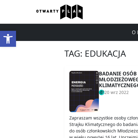
Otwórz pasek narzędzi
O 
TAG:
EDUKACJA
BADANIE OSÓB
MŁODZIEŻOWEG
KLIMATYCZNEG
20 wrz 2022
Zapraszam wszystkie osoby czło
Strajku Klimatycznego do badani
do osób członkowskich Młodzież
w wieku powyżej 16 lat. Uprzejmi