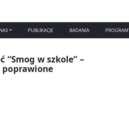
NAS
PUBLIKACJE
BADANIA
PROGRAM
ęć “Smog w szkole” –
, poprawione