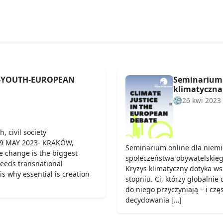
S-YOUTH-EUROPEAN
Seminarium 
klimatyczna 
26 kwi 2023
, civil society
19 MAY 2023- KRAKÓW,
Seminarium online dla niemie
e change is the biggest
społeczeństwa obywatelskieg
needs transnational
Kryzys klimatyczny dotyka ws
is why essential is creation
stopniu. Ci, którzy globalnie 
do niego przyczyniają – i czę
decydowania […]