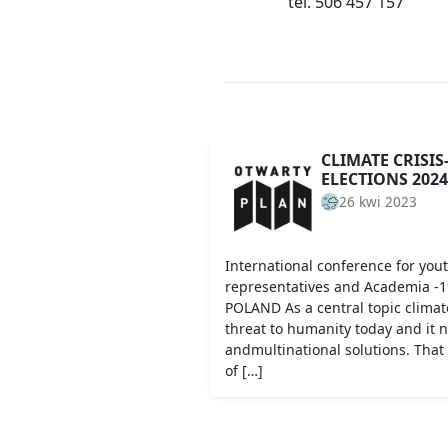
tel. 506 457 157
CLIMATE CRISI
ELECTIONS 2024
26 kwi 2023
International conference for youth
representatives and Academia -
POLAND As a central topic climat
threat to humanity today and it 
andmultinational solutions. That 
of […]