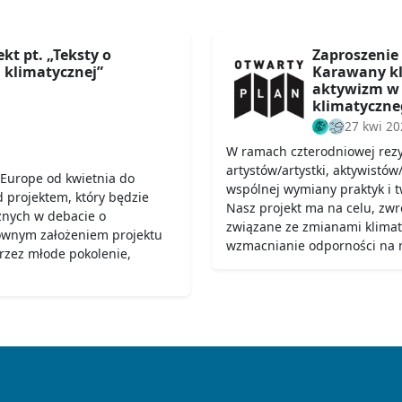
kt pt. „Teksty o
Zaproszenie
 klimatycznej”
Karawany kli
aktywizm w 
klimatyczne
27 kwi 20
W ramach czterodniowej rez
artystów/artystki, aktywistów
Europe od kwietnia do
wspólnej wymiany praktyk i tw
 projektem, który będzie
Nasz projekt ma na celu, zw
znych w debacie o
związane ze zmianami klima
łównym założeniem projektu
wzmacnianie odporności na n
przez młode pokolenie,