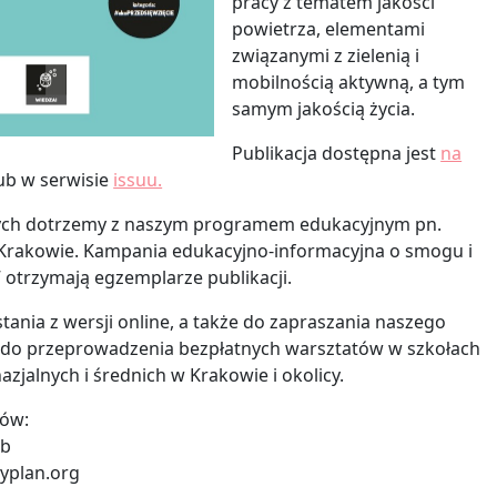
pracy z tematem jakości
powietrza, elementami
związanymi z zielenią i
mobilnością aktywną, a tym
samym jakością życia.
Publikacja dostępna jest
na
ub w serwisie
issuu.
rych dotrzemy z naszym programem edukacyjnym pn.
 Krakowie. Kampania edukacyjno-informacyjna o smogu i
 otrzymają egzemplarze publikacji.
ania z wersji online, a także do zapraszania naszego
do przeprowadzenia bezpłatnych warsztatów w szkołach
jalnych i średnich w Krakowie i okolicy.
tów:
eb
typlan.org