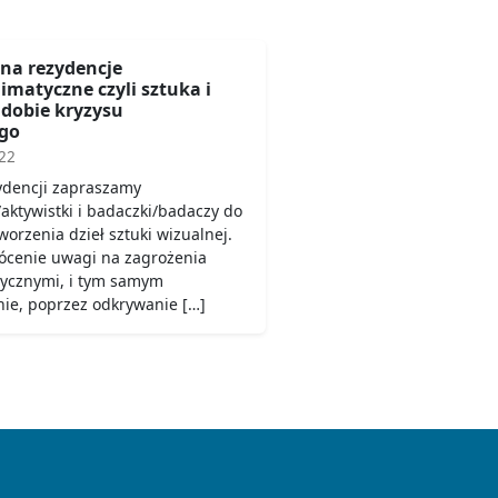
 na rezydencje
matyczne czyli sztuka i
dobie kryzysu
go
22
ydencji zapraszamy
/aktywistki i badaczki/badaczy do
orzenia dzieł sztuki wizualnej.
rócenie uwagi na zagrożenia
tycznymi, i tym samym
ie, poprzez odkrywanie […]