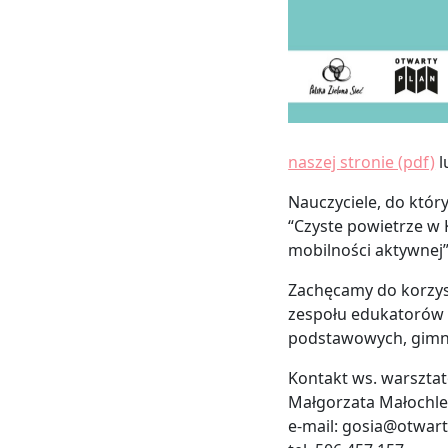
naszej stronie (pdf)
l
Nauczyciele, do któ
“Czyste powietrze w
mobilności aktywnej”
Zachęcamy do korzyst
zespołu edukatorów 
podstawowych, gimnaz
Kontakt ws. warszta
Małgorzata Małochl
e-mail: gosia@otwar