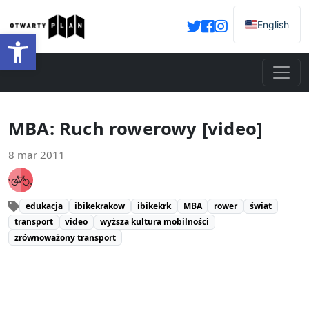
English
Otwórz pasek narzędzi
MBA: Ruch rowerowy [video]
8 mar 2011
edukacja
ibikekrakow
ibikekrk
MBA
rower
świat
transport
video
wyższa kultura mobilności
zrównoważony transport