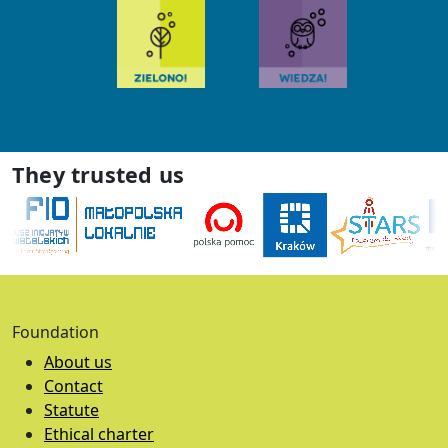
They trusted us
Foundation
About us
Contact
Statute
Ethical charter