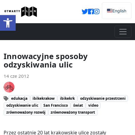
English
Otwórz pasek narzędzi
Innowacyjne sposoby
odzyskiwania ulic
14 cze 2012
edukacja
ibikekrakow
ibikekrk
odzyskiwanie przestrzeni
odzyskiwanie ulic
San Francisco
świat
video
zrównoważony rozwój
zrównoważony transport
Przez ostatnie 20 lat krakowskie ulice zostały