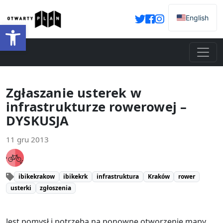
English
Otwórz pasek narzędzi
Zgłaszanie usterek w
infrastrukturze rowerowej –
DYSKUSJA
11 gru 2013
ibikekrakow
ibikekrk
infrastruktura
Kraków
rower
usterki
zgłoszenia
Jest pomysł i potrzeba na ponowne otworzenie mapy