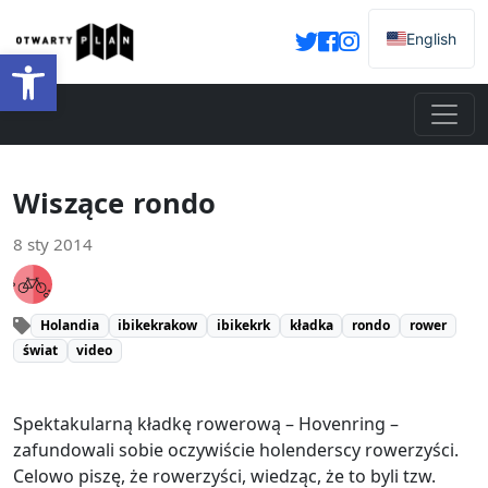
English
Otwórz pasek narzędzi
Wiszące rondo
8 sty 2014
Holandia
ibikekrakow
ibikekrk
kładka
rondo
rower
świat
video
Spektakularną kładkę rowerową – Hovenring –
zafundowali sobie oczywiście holenderscy rowerzyści.
Celowo piszę, że rowerzyści, wiedząc, że to byli tzw.