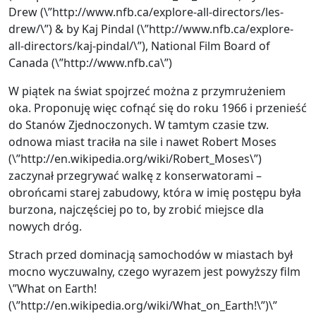
Drew (\”http://www.nfb.ca/explore-all-directors/les-
drew/\”) & by Kaj Pindal (\”http://www.nfb.ca/explore-
all-directors/kaj-pindal/\”), National Film Board of
Canada (\”http://www.nfb.ca\”)
W piątek na świat spojrzeć można z przymrużeniem
oka. Proponuję więc cofnąć się do roku 1966 i przenieść
do Stanów Zjednoczonych. W tamtym czasie tzw.
odnowa miast traciła na sile i nawet Robert Moses
(\”http://en.wikipedia.org/wiki/Robert_Moses\”)
zaczynał przegrywać walkę z konserwatorami –
obrońcami starej zabudowy, która w imię postępu była
burzona, najczęściej po to, by zrobić miejsce dla
nowych dróg.
Strach przed dominacją samochodów w miastach był
mocno wyczuwalny, czego wyrazem jest powyższy film
\”What on Earth!
(\”http://en.wikipedia.org/wiki/What_on_Earth!\”)\”