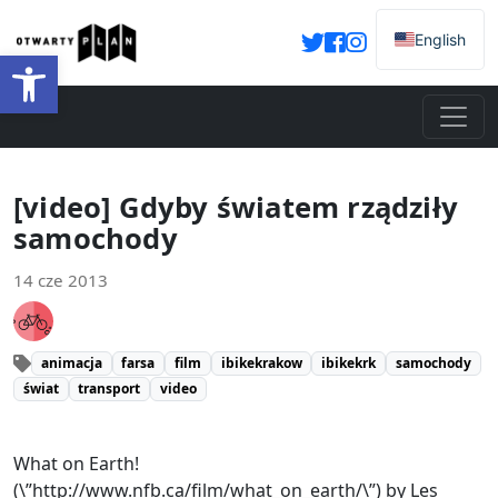
English
Otwórz pasek narzędzi
[video] Gdyby światem rządziły
samochody
14 cze 2013
animacja
farsa
film
ibikekrakow
ibikekrk
samochody
świat
transport
video
What on Earth!
(\”http://www.nfb.ca/film/what_on_earth/\”) by Les