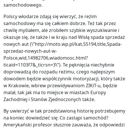
samochodowego.
Polscy włodarze zdają się wierzyć, że reżim
samochodowy ma się całkiem dobrze. Też tak przez
chwilę myślałem, ale zrobiłem szybkie wyszukiwanie i
okazuje się, że także i w kraju nad Wisłą spada sprzedaż
nowych aut (\”http://moto.wp.pl/kat,55194,title,Spada-
sprzedaz-nowych-aut-w-
Polsce,wid,14982706,wiadomosc.html?
ticaid=1103f7&_ticrsn=3\”). Te pęknięcia niechybnie
doprowadzą do rozpadu reżimu, czego najlepszym
dowodem będzie współczynnik motoryzacji, który także
w Krakowie, wbrew przewidywaniom ZIKiT-u, będzie
malał, tak jak ma to miejsce w miastach Europy
Zachodniej i Stanów Zjednoczonych także.
By uwierzyć w tak przedstawioną historię potrzebujemy
na koniec dowiedzieć się: Co zastąpi samochód?
Amerykański profesor słusznie zauważa, że odpowiedzi