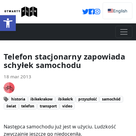
English
Otwórz pasek narzędzi
Telefon stacjonarny zapowiada
schyłek samochodu
18 mar 2013
historia
ibikekrakow
ibikekrk
przyszłość
samochód
świat
telefon
transport
video
Następca samochodu już jest w użyciu. Ludzkość
zwyczajnie jeszcze go niedoceniła.