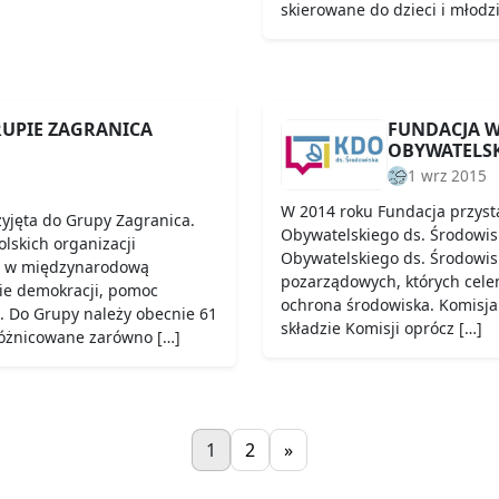
skierowane do dzieci i młodzi
RUPIE ZAGRANICA
FUNDACJA W
OBYWATELSK
1 wrz 2015
W 2014 roku Fundacja przystą
zyjęta do Grupy Zagranica.
Obywatelskiego ds. Środowis
olskich organizacji
Obywatelskiego ds. Środowisk
 w międzynarodową
pozarządowych, których celem
ie demokracji, pomoc
ochrona środowiska. Komisja
. Do Grupy należy obecnie 61
składzie Komisji oprócz […]
zróżnicowane zarówno […]
1
2
»