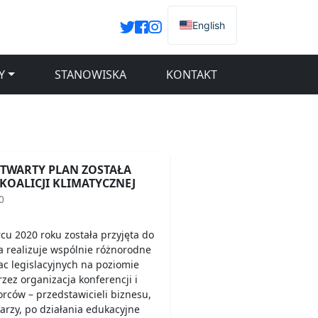
English
Y
STANOWISKA
KONTAKT
TWARTY PLAN ZOSTAŁA
KOALICJI KLIMATYCZNEJ
0
u 2020 roku została przyjęta do
ja realizuje wspólnie różnorodne
ac legislacyjnych na poziomie
zez organizacja konferencji i
rców – przedstawicieli biznesu,
arzy, po działania edukacyjne