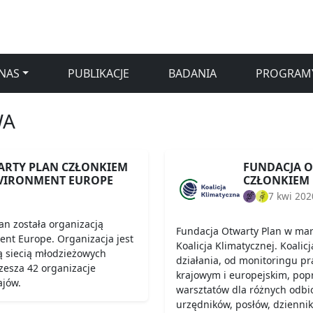
NAS
PUBLIKACJE
BADANIA
PROGRAM
WA
ARTY PLAN CZŁONKIEM
FUNDACJA O
VIRONMENT EUROPE
CZŁONKIEM 
7 kwi 202
an została organizacją
Fundacja Otwarty Plan w marc
nt Europe. Organizacja jest
Koalicja Klimatycznej. Koalic
ą siecią młodzieżowych
działania, od monitoringu pr
rzesza 42 organizacje
krajowym i europejskim, popr
ajów.
warsztatów dla różnych odbio
urzędników, posłów, dziennik