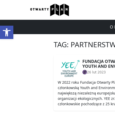
Otwórz pasek narzędzi
O 
TAG:
PARTNERST
FUNDACJA OTW
YOUTH AND EN
26 lut 2023
W 2022 roku Fundacja Otwarty Pl
członkowską Youth and Environme
największą niezależną europejsk
organizacji ekologicznych. YEE z
członkowskie pochodzące z 25 kr