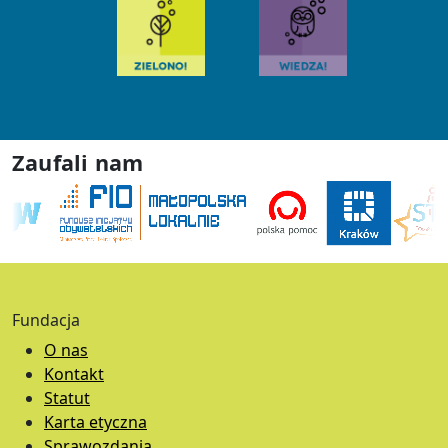
Zaufali nam
Fundacja
O nas
Kontakt
Statut
Karta etyczna
Sprawozdania