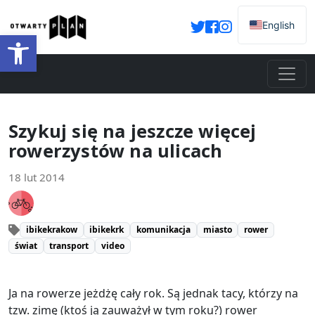
English
Otwórz pasek narzędzi
Szykuj się na jeszcze więcej
rowerzystów na ulicach
18 lut 2014
ibikekrakow
ibikekrk
komunikacja
miasto
rower
świat
transport
video
Ja na rowerze jeżdżę cały rok. Są jednak tacy, którzy na
tzw. zimę (ktoś ją zauważył w tym roku?) rower