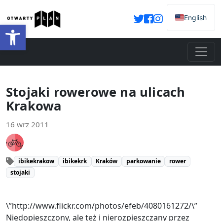
English
Otwórz pasek narzędzi
Stojaki rowerowe na ulicach
Krakowa
16 wrz 2011
ibikekrakow
ibikekrk
Kraków
parkowanie
rower
stojaki
\”http://www.flickr.com/photos/efeb/4080161272/\”
Niedopieszczony, ale też i nierozpieszczany przez