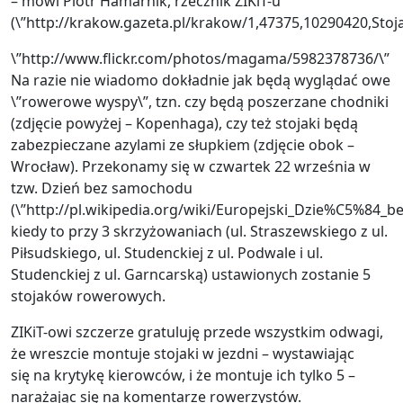
– mówi Piotr Hamarnik, rzecznik ZIKiT-u
(\”http://krakow.gazeta.pl/krakow/1,47375,10290420,Sto
\”http://www.flickr.com/photos/magama/5982378736/\”
Na razie nie wiadomo dokładnie jak będą wyglądać owe
\”rowerowe wyspy\”, tzn. czy będą poszerzane chodniki
(zdjęcie powyżej – Kopenhaga), czy też stojaki będą
zabezpieczane azylami ze słupkiem (zdjęcie obok –
Wrocław). Przekonamy się w czwartek 22 września w
tzw. Dzień bez samochodu
(\”http://pl.wikipedia.org/wiki/Europejski_Dzie%C5%84_
kiedy to przy 3 skrzyżowaniach (ul. Straszewskiego z ul.
Piłsudskiego, ul. Studenckiej z ul. Podwale i ul.
Studenckiej z ul. Garncarską) ustawionych zostanie 5
stojaków rowerowych.
ZIKiT-owi szczerze gratuluję przede wszystkim odwagi,
że wreszcie montuje stojaki w jezdni – wystawiając
się na krytykę kierowców, i że montuje ich tylko 5 –
narażając się na komentarze rowerzystów.