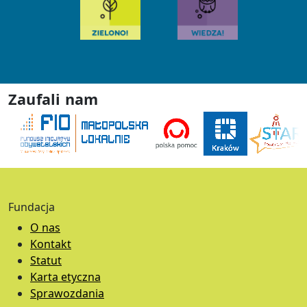
Zaufali nam
Fundacja
O nas
Kontakt
Statut
Karta etyczna
Sprawozdania