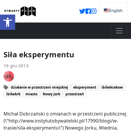
English
Otwórz pasek narzędzi
Siła eksperymentu
16 gru 2013
działanie w przestrzeni miejskiej
eksperyment
ibikekrakow
ibikekrk
miasto
Nowy Jork
przestrzeń
Michał Dobrzański o zmianach w przestrzeni publicznej
(\”http://www.instytutobywatelski.pl/17990/blogi/w-
trasie/sila-eksperymentu\”) Nowego Jorku, Wiednia,