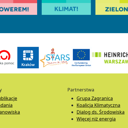
y
Partnerstwa
blikacje
Grupa Zagranica
adania
Koalicja Klimatyczna
tanowiska
Dialog ds. Środowiska
Więcej niż energia