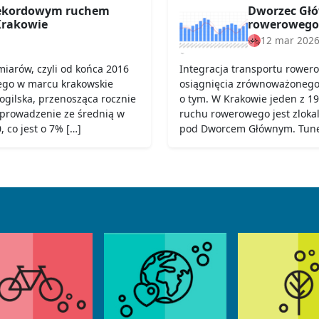
rekordowym ruchem
Dworzec Głó
rakowie
rowerowego
12 mar 202
iarów, czyli od końca 2016
Integracja transportu rower
ego w marcu krakowskie
osiągnięcia zrównoważonego t
Mogilska, przenosząca rocznie
o tym. W Krakowie jeden z 19
 prowadzenie ze średnią w
ruchu rowerowego jest zloka
 co jest o 7% […]
pod Dworcem Głównym. Tunel