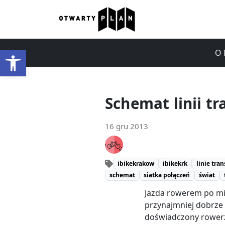
Otwórz pasek narzędzi
O 
Schemat linii t
16 gru 2013
ibikekrakow
ibikekrk
linie tra
schemat
siatka połączeń
świat
Jazda rowerem po mie
przynajmniej dobrze 
doświadczony rowerzy