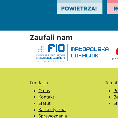
Zaufali nam
Fundacja
Temat
O nas
Pu
Kontakt
B
Statut
S
Karta etyczna
Sprawozdania