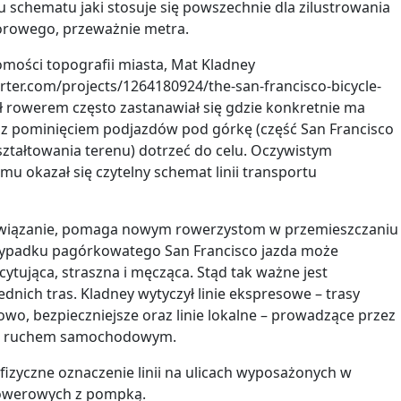
 schematu jaki stosuje się powszechnie dla zilustrowania
iorowego, przeważnie metra.
mości topografii miasta, Mat Kladney
arter.com/projects/1264180924/the-san-francisco-bicycle-
ał rowerem często zastanawiał się gdzie konkretnie ma
i z pominięciem podjazdów pod górkę (część San Francisco
ształtowania terenu) dotrzeć do celu. Oczywistym
u okazał się czytelny schemat linii transportu
iązanie, pomaga nowym rowerzystom w przemieszczaniu
rzypadku pagórkowatego San Francisco jazda może
cytująca, straszna i męcząca. Stąd tak ważne jest
nich tras. Kladney wytyczył linie ekspresowe – trasy
owo, bezpieczniejsze oraz linie lokalne – prowadzące przez
ym ruchem samochodowym.
 fizyczne oznaczenie linii na ulicach wyposażonych w
 rowerowych z pompką.