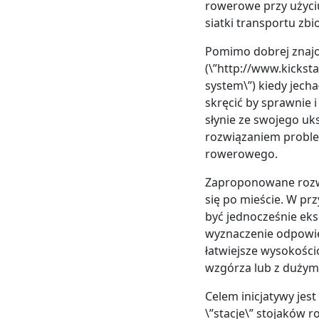
rowerowe przy użyciu
siatki transportu zb
Pomimo dobrej znajo
(\”http://www.kickst
system\”) kiedy jech
skręcić by sprawnie 
słynie ze swojego uk
rozwiązaniem problem
rowerowego.
Zaproponowane rozw
się po mieście. W p
być jednocześnie eks
wyznaczenie odpowied
łatwiejsze wysokości
wzgórza lub z duż
Celem inicjatywy jest
\”stacje\” stojaków