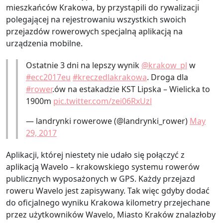
mieszkańców Krakowa, by przystąpili do rywalizacji
polegającej na rejestrowaniu wszystkich swoich
przejazdów rowerowych specjalną aplikacją na
urządzenia mobilne.
Ostatnie 3 dni na lepszy wynik
@krakow_pl
w
#ecc2017eu
#kreczedlakrakowa
. Droga dla
#rower
.ów na estakadzie KST Lipska – Wielicka to
1900m
pic.twitter.com/zei06RxUzl
— landrynki rowerowe (@landrynki_rower)
May
29, 2017
Aplikacji, której niestety nie udało się połączyć z
aplikacją Wavelo – krakowskiego systemu rowerów
publicznych wyposażonych w GPS. Każdy przejazd
roweru Wavelo jest zapisywany. Tak więc gdyby dodać
do oficjalnego wyniku Krakowa kilometry przejechane
przez użytkowników Wavelo, Miasto Kraków znalazłoby