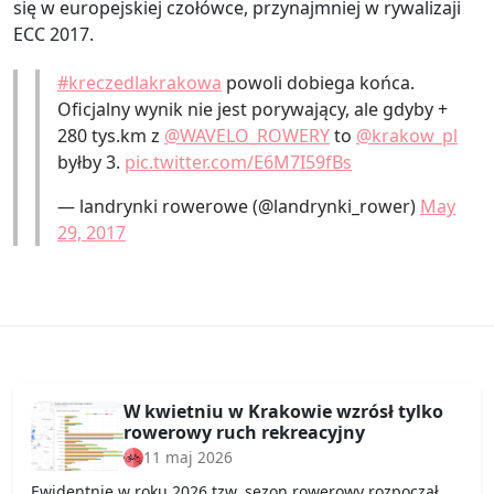
się w europejskiej czołówce, przynajmniej w rywalizaji
ECC 2017.
#kreczedlakrakowa
powoli dobiega końca.
Oficjalny wynik nie jest porywający, ale gdyby +
280 tys.km z
@WAVELO_ROWERY
to
@krakow_pl
byłby 3.
pic.twitter.com/E6M7I59fBs
— landrynki rowerowe (@landrynki_rower)
May
29, 2017
W kwietniu w Krakowie wzrósł tylko
rowerowy ruch rekreacyjny
11 maj 2026
Ewidentnie w roku 2026 tzw. sezon rowerowy rozpoczął