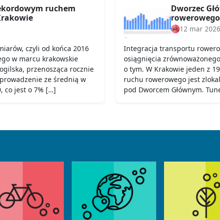
rekordowym ruchem
Dworzec Głó
rakowie
rowerowego
12 mar 202
iarów, czyli od końca 2016
Integracja transportu rower
ego w marcu krakowskie
osiągnięcia zrównoważonego t
Mogilska, przenosząca rocznie
o tym. W Krakowie jeden z 19
 prowadzenie ze średnią w
ruchu rowerowego jest zloka
 co jest o 7% […]
pod Dworcem Głównym. Tunel