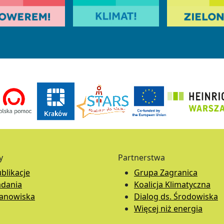
y
Partnerstwa
blikacje
Grupa Zagranica
adania
Koalicja Klimatyczna
tanowiska
Dialog ds. Środowiska
Więcej niż energia