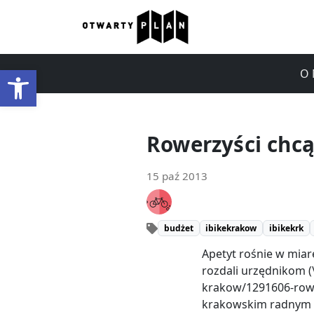
Otwórz pasek narzędzi
O 
Rowerzyści chcą
15 paź 2013
budżet
ibikekrakow
ibikekrk
Apetyt rośnie w miar
rozdali urzędnikom (
krakow/1291606-rower
krakowskim radnym 1