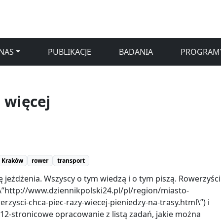
NAS
PUBLIKACJE
BADANIA
PROGRAM
 więcej
Kraków
rower
transport
ę jeżdżenia. Wszyscy o tym wiedzą i o tym piszą. Rowerzyści
\”http://www.dziennikpolski24.pl/pl/region/miasto-
zysci-chca-piec-razy-wiecej-pieniedzy-na-trasy.html\”) i
2-stronicowe opracowanie z listą zadań, jakie można