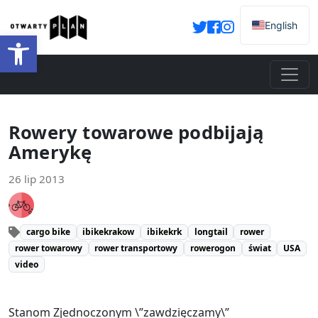
English
Otwórz pasek narzędzi
Rowery towarowe podbijają
Amerykę
26 lip 2013
cargo bike
ibikekrakow
ibikekrk
longtail
rower
rower towarowy
rower transportowy
rowerogon
świat
USA
video
Stanom Zjednoczonym \”zawdzięczamy\”