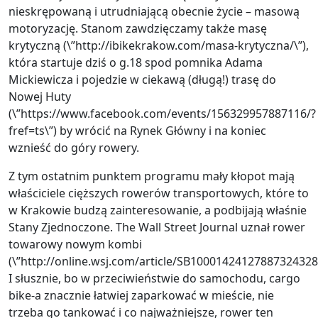
nieskrępowaną i utrudniającą obecnie życie – masową
motoryzację. Stanom zawdzięczamy także masę
krytyczną (\”http://ibikekrakow.com/masa-krytyczna/\”),
która startuje dziś o g.18 spod pomnika Adama
Mickiewicza i pojedzie w ciekawą (długą!) trasę do
Nowej Huty
(\”https://www.facebook.com/events/156329957887116/?
fref=ts\”) by wrócić na Rynek Główny i na koniec
wznieść do góry rowery.
Z tym ostatnim punktem programu mały kłopot mają
właściciele cięższych rowerów transportowych, które to
w Krakowie budzą zainteresowanie, a podbijają właśnie
Stany Zjednoczone. The Wall Street Journal uznał rower
towarowy nowym kombi
(\”http://online.wsj.com/article/SB1000142412788732432
I słusznie, bo w przeciwieństwie do samochodu, cargo
bike-a znacznie łatwiej zaparkować w mieście, nie
trzeba go tankować i co najważniejsze, rower ten