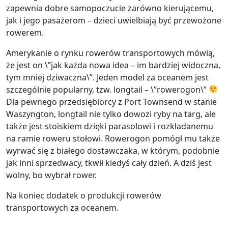
zapewnia dobre samopoczucie zarówno kierującemu,
jak i jego pasażerom – dzieci uwielbiają być przewożone
rowerem.
Amerykanie o rynku rowerów transportowych mówią,
że jest on \”jak każda nowa idea – im bardziej widoczna,
tym mniej dziwaczna\”. Jeden model za oceanem jest
szczególnie popularny, tzw. longtail – \”rowerogon\”
Dla pewnego przedsiębiorcy z Port Townsend w stanie
Waszyngton, longtail nie tylko dowozi ryby na targ, ale
także jest stoiskiem dzięki parasolowi i rozkładanemu
na ramie roweru stołowi. Rowerogon pomógł mu także
wyrwać się z białego dostawczaka, w którym, podobnie
jak inni sprzedwacy, tkwił kiedyś cały dzień. A dziś jest
wolny, bo wybrał rower.
Na koniec dodatek o produkcji rowerów
transportowych za oceanem.