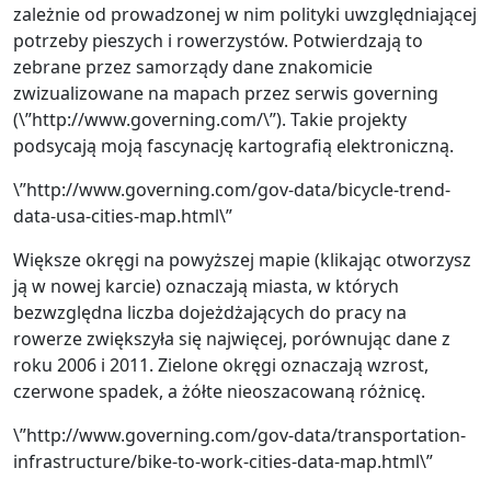
zależnie od prowadzonej w nim polityki uwzględniającej
potrzeby pieszych i rowerzystów. Potwierdzają to
zebrane przez samorządy dane znakomicie
zwizualizowane na mapach przez serwis governing
(\”http://www.governing.com/\”). Takie projekty
podsycają moją fascynację kartografią elektroniczną.
\”http://www.governing.com/gov-data/bicycle-trend-
data-usa-cities-map.html\”
Większe okręgi na powyższej mapie (klikając otworzysz
ją w nowej karcie) oznaczają miasta, w których
bezwzględna liczba dojeżdżających do pracy na
rowerze zwiększyła się najwięcej, porównując dane z
roku 2006 i 2011. Zielone okręgi oznaczają wzrost,
czerwone spadek, a żółte nieoszacowaną różnicę.
\”http://www.governing.com/gov-data/transportation-
infrastructure/bike-to-work-cities-data-map.html\”