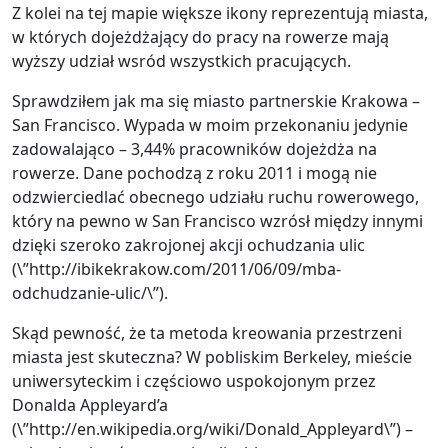
Z kolei na tej mapie większe ikony reprezentują miasta,
w których dojeżdżający do pracy na rowerze mają
wyższy udział wsród wszystkich pracujących.
Sprawdziłem jak ma się miasto partnerskie Krakowa –
San Francisco. Wypada w moim przekonaniu jedynie
zadowalająco – 3,44% pracowników dojeżdża na
rowerze. Dane pochodzą z roku 2011 i mogą nie
odzwierciedlać obecnego udziału ruchu rowerowego,
który na pewno w San Francisco wzrósł między innymi
dzięki szeroko zakrojonej akcji ochudzania ulic
(\”http://ibikekrakow.com/2011/06/09/mba-
odchudzanie-ulic/\”).
Skąd pewność, że ta metoda kreowania przestrzeni
miasta jest skuteczna? W pobliskim Berkeley, mieście
uniwersyteckim i częściowo uspokojonym przez
Donalda Appleyard’a
(\”http://en.wikipedia.org/wiki/Donald_Appleyard\”) –