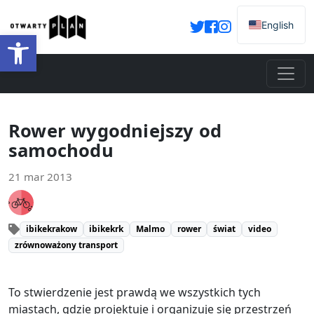
English
Otwórz pasek narzędzi
Rower wygodniejszy od
samochodu
21 mar 2013
ibikekrakow
ibikekrk
Malmo
rower
świat
video
zrównoważony transport
To stwierdzenie jest prawdą we wszystkich tych
miastach, gdzie projektuje i organizuje się przestrzeń