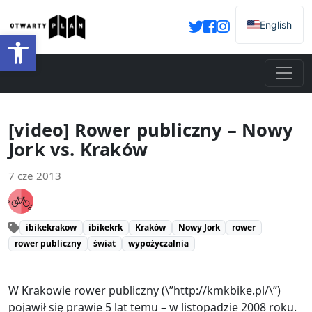
English
Otwórz pasek narzędzi
[video] Rower publiczny – Nowy
Jork vs. Kraków
7 cze 2013
ibikekrakow
ibikekrk
Kraków
Nowy Jork
rower
rower publiczny
świat
wypożyczalnia
W Krakowie rower publiczny (\”http://kmkbike.pl/\”)
pojawił się prawie 5 lat temu – w listopadzie 2008 roku.