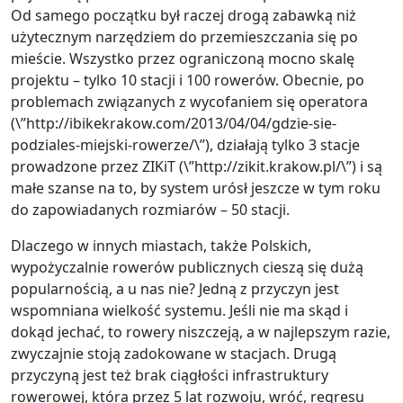
Od samego początku był raczej drogą zabawką niż
użytecznym narzędziem do przemieszczania się po
mieście. Wszystko przez ograniczoną mocno skalę
projektu – tylko 10 stacji i 100 rowerów. Obecnie, po
problemach związanych z wycofaniem się operatora
(\”http://ibikekrakow.com/2013/04/04/gdzie-sie-
podziales-miejski-rowerze/\”), działają tylko 3 stacje
prowadzone przez ZIKiT (\”http://zikit.krakow.pl/\”) i są
małe szanse na to, by system urósł jeszcze w tym roku
do zapowiadanych rozmiarów – 50 stacji.
Dlaczego w innych miastach, także Polskich,
wypożyczalnie rowerów publicznych cieszą się dużą
popularnością, a u nas nie? Jedną z przyczyn jest
wspomniana wielkość systemu. Jeśli nie ma skąd i
dokąd jechać, to rowery niszczeją, a w najlepszym razie,
zwyczajnie stoją zadokowane w stacjach. Drugą
przyczyną jest też brak ciągłości infrastruktury
rowerowej, która przez 5 lat rozwoju, wróć, regresu