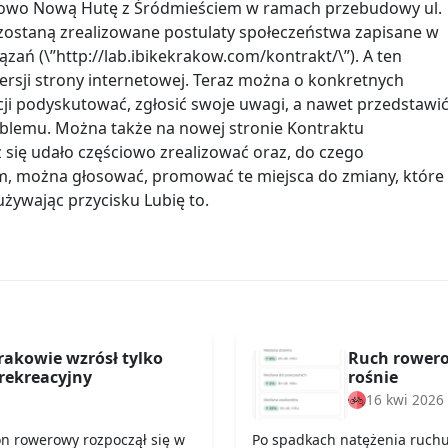
rowo Nową Hutę z Śródmieściem w ramach przebudowy ul.
e zostaną zrealizowane postulaty społeczeństwa zapisane w
zań (\”http://lab.ibikekrakow.com/kontrakt/\”). A ten
ersji strony internetowej. Teraz można o konkretnych
cji podyskutować, zgłosić swoje uwagi, a nawet przedstawi
oblemu. Można także na nowej stronie Kontraktu
ż się udało częściowo zrealizować oraz, do czego
m, można głosować, promować te miejsca do zmiany, które
używając przycisku Lubię to.
rakowie wzrósł tylko
Ruch rowero
rekreacyjny
rośnie
16 kwi 2026
on rowerowy rozpoczął się w
Po spadkach natężenia ruch