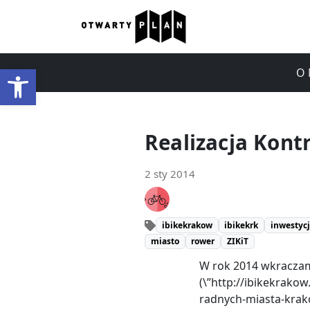
Otwórz pasek narzędzi
O 
Realizacja Kont
2 sty 2014
ibikekrakow
ibikekrk
inwestyc
miasto
rower
ZIKiT
W rok 2014 wkracza
(\”http://ibikekrak
radnych-miasta-krako