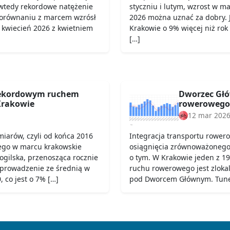
wtedy rekordowe natężenie
styczniu i lutym, wzrost w ma
porównaniu z marcem wzrósł
2026 można uznać za dobry. 
 kwiecień 2026 z kwietniem
Krakowie o 9% więcej niż rok
[…]
rekordowym ruchem
Dworzec Głó
rakowie
rowerowego
12 mar 202
iarów, czyli od końca 2016
Integracja transportu rower
ego w marcu krakowskie
osiągnięcia zrównoważonego t
Mogilska, przenosząca rocznie
o tym. W Krakowie jeden z 19
 prowadzenie ze średnią w
ruchu rowerowego jest zloka
 co jest o 7% […]
pod Dworcem Głównym. Tunel