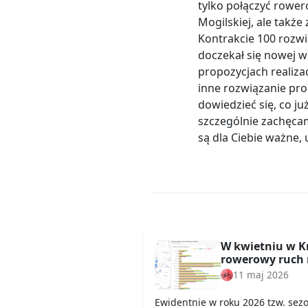
tylko połączyć rowe
Mogilskiej, ale takż
Kontrakcie 100 rozwią
doczekał się nowej w
propozycjach realiza
inne rozwiązanie pr
dowiedzieć się, co ju
szczególnie zachęca
są dla Ciebie ważne, 
W kwietniu w K
rowerowy ruch 
11 maj 2026
Ewidentnie w roku 2026 tzw. sez