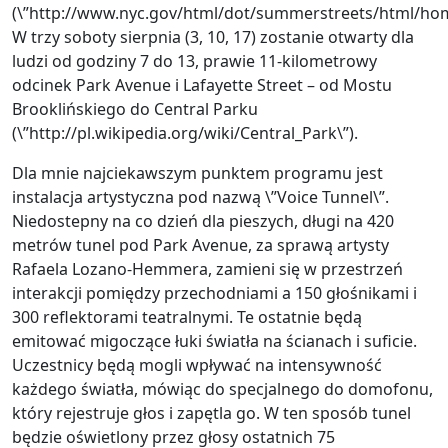
(\”http://www.nyc.gov/html/dot/summerstreets/html/ho
W trzy soboty sierpnia (3, 10, 17) zostanie otwarty dla
ludzi od godziny 7 do 13, prawie 11-kilometrowy
odcinek Park Avenue i Lafayette Street – od Mostu
Brooklińskiego do Central Parku
(\”http://pl.wikipedia.org/wiki/Central_Park\”).
Dla mnie najciekawszym punktem programu jest
instalacja artystyczna pod nazwą \”Voice Tunnel\”.
Niedostepny na co dzień dla pieszych, długi na 420
metrów tunel pod Park Avenue, za sprawą artysty
Rafaela Lozano-Hemmera, zamieni się w przestrzeń
interakcji pomiędzy przechodniami a 150 głośnikami i
300 reflektorami teatralnymi. Te ostatnie będą
emitować migoczące łuki światła na ścianach i suficie.
Uczestnicy będą mogli wpływać na intensywność
każdego światła, mówiąc do specjalnego do domofonu,
który rejestruje głos i zapętla go. W ten sposób tunel
będzie oświetlony przez głosy ostatnich 75