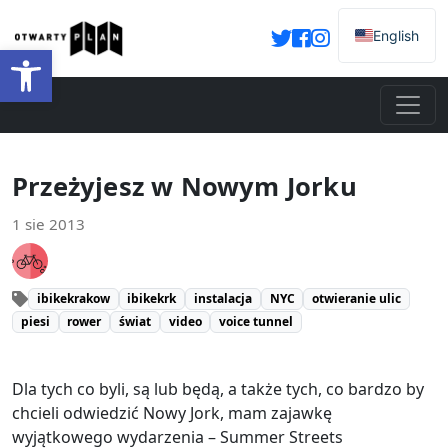
English
Otwórz pasek narzędzi
Przeżyjesz w Nowym Jorku
1 sie 2013
ibikekrakow
ibikekrk
instalacja
NYC
otwieranie ulic
piesi
rower
świat
video
voice tunnel
Dla tych co byli, są lub będą, a także tych, co bardzo by
chcieli odwiedzić Nowy Jork, mam zajawkę
wyjątkowego wydarzenia – Summer Streets